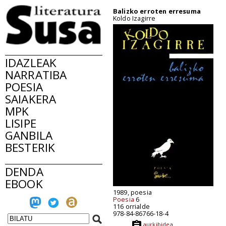
Balizko erroten erresuma
Koldo Izagirre
IDAZLEAK
NARRATIBA
POESIA
SAIAKERA
MPK
LISIPE
GANBILA
BESTERIK
DENDA
EBOOK
1989, poesia
Poesia
6
116 orrialde
978-84-86766-18-4
aurkibidea