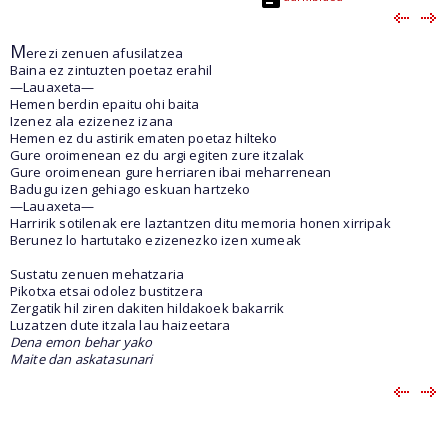
M
erezi zenuen afusilatzea
Baina ez zintuzten poetaz erahil
—Lauaxeta—
Hemen berdin epaitu ohi baita
Izenez ala ezizenez izana
Hemen ez du astirik ematen poetaz hilteko
Gure oroimenean ez du argi egiten zure itzalak
Gure oroimenean gure herriaren ibai meharrenean
Badugu izen gehiago eskuan hartzeko
—Lauaxeta—
Harririk sotilenak ere laztantzen ditu memoria honen xirripak
Berunez lo hartutako ezizenezko izen xumeak
Sustatu zenuen mehatzaria
Pikotxa etsai odolez bustitzera
Zergatik hil ziren dakiten hildakoek bakarrik
Luzatzen dute itzala lau haizeetara
Dena emon behar yako
Maite dan askatasunari