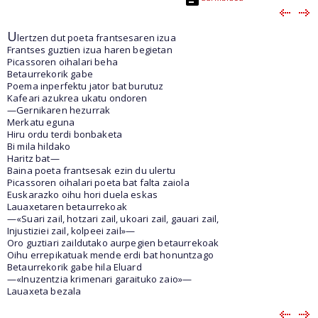
U
lertzen dut poeta frantsesaren izua
Frantses guztien izua haren begietan
Picassoren oihalari beha
Betaurrekorik gabe
Poema inperfektu jator bat burutuz
Kafeari azukrea ukatu ondoren
—Gernikaren hezurrak
Merkatu eguna
Hiru ordu terdi bonbaketa
Bi mila hildako
Haritz bat—
Baina poeta frantsesak ezin du ulertu
Picassoren oihalari poeta bat falta zaiola
Euskarazko oihu hori duela eskas
Lauaxetaren betaurrekoak
—«Suari zail, hotzari zail, ukoari zail, gauari zail,
Injustiziei zail, kolpeei zail»—
Oro guztiari zaildutako aurpegien betaurrekoak
Oihu errepikatuak mende erdi bat honuntzago
Betaurrekorik gabe hila Eluard
—«Inuzentzia krimenari garaituko zaio»—
Lauaxeta bezala