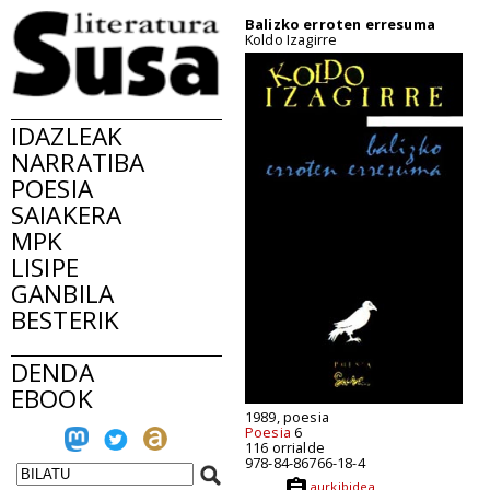
Balizko erroten erresuma
Koldo Izagirre
IDAZLEAK
NARRATIBA
POESIA
SAIAKERA
MPK
LISIPE
GANBILA
BESTERIK
DENDA
EBOOK
1989, poesia
Poesia
6
116 orrialde
978-84-86766-18-4
aurkibidea