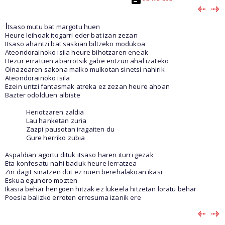
I
tsaso mutu bat margotu huen
Heure leihoak itogarri eder bat izan zezan
Itsaso ahantzi bat saskian biltzeko modukoa
Ateondorainoko isila heure bihotzaren eneak
Hezur erratuen abarrotsik gabe entzun ahal izateko
Oinazearen sakona malko mulkotan sinetsi nahirik
Ateondorainoko isila
Ezein untzi fantasmak atreka ez zezan heure ahoan
Bazter odolduen albiste
Heriotzaren zaldia
Lau hanketan zuria
Zazpi pausotan iragaiten du
Gure herriko zubia
Aspaldian agortu dituk itsaso haren iturri gezak
Eta konfesatu nahi baduk heure lerratzea
Zin dagit sinatzen dut ez nuen berehalakoan ikasi
Eskua egunero mozten
Ikasia behar hengoen hitzak ez lukeela hitzetan loratu behar
Poesia balizko erroten erresuma izanik ere