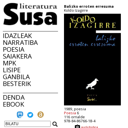
Balizko erroten erresuma
Koldo Izagirre
IDAZLEAK
NARRATIBA
POESIA
SAIAKERA
MPK
LISIPE
GANBILA
BESTERIK
DENDA
EBOOK
1989, poesia
Poesia
6
116 orrialde
978-84-86766-18-4
aurkibidea