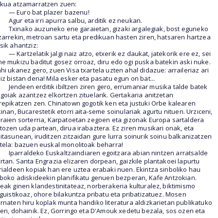
kua atzamarratzen zuen:
— Euro bat plazer bazenu!
Agur eta irri apurra salbu, arditik ez neukan.
Txinako auzuneko ene garaietan, gizaki argalegiak, bost eguneko
zarrekin, metroan sartu eta predikuan hasten ziren, hatsaren hartzea
sik ahantziz:
— Kartzelatik jalgi naiz atzo, etxerik ez daukat, jatekorik ere ez, sei
e mukizu baditut gosez orroaz, diru edo ogi puska batekin aski nuke.
hi ukanez gero, zuen Visa txartela uzten ahal didazue: arraileriaz ari
iz bistan dena! Mila esker eta pasatu egun on bat...
Jendeen erditik ibiltzen ziren gero, errumaniar musika talde batek
goiak azantzez elkortzen zituelarik. Gertakaria anitzetan
repikatzen zen. Chinatown gogotik ken eta justuki Orbe kalearen
kinan, Bucarestetik etorri aita-seme soinulariak agurtu nituen. Urziceni,
raien sorterria, Karpatoetan zegoen eta gizonak Europa sartaldera
tozen uda partean, dirua irabaztera. Ez ziren musikari onak, eta
itasunean, iruditzen zitzaidan gure lurra soinurik soinu balkanizatzen
tela: bazuen euskal monolitoak beharra!
Iparraldeko Euskaltzaindiaren egoitzara abian nintzen arratsalde
rtan. Santa Engrazia elizaren dorpean, gaizkile plantakoei lapurtu
rialdeen kopiak han ere uztea erabaki nuen. Ekintza sinboliko hau
lboko adiskideekin planifikatu genuen bezperan, Kafe Antzokian.
eak ginen klandestinitateaz, norberakeria kulturalez, biktimismo
nguistikoaz, ohore bilakuntza pribatu eta pribatizatuez. Mosen
rnaten hiru koplak munta handiko literatura aldizkarietan publikatuko
ren, dohainik. Ez, Gorringo eta D'Amouk xedetu bezala, sos ozen eta