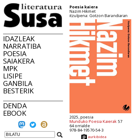
Poesia kaiera
Nazim Hikmet
itzulpena: Gotzon Barandiaran
IDAZLEAK
NARRATIBA
POESIA
SAIAKERA
MPK
LISIPE
GANBILA
BESTERIK
DENDA
EBOOK
2025, poesia
Munduko Poesia Kaierak
57
64 orrialde
978-84-19570-54-3
aurkibidea