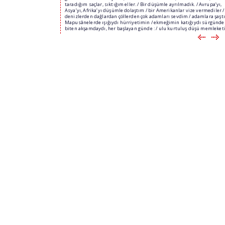
taradığım saçlar, sıktığım eller. / Bir düşümle ayrılmadık. / Avrupa’yı,
Asya’yı, Afrika’yı düşümle dolaştım / bir Amerikanlar vize vermediler /
denizlerden dağlardan çöllerden çok adamları sevdim / adamlara şaştı
Mapusânelerde ışığıydı hürriyetimin / ekmeğimin katığıydı sürgünde 
biten akşamdaydı, her başlayan günde : / ulu kurtuluş düşü memleket