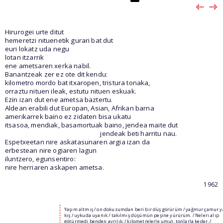
Hirurogei urte ditut
hemeretzi nituenetik gurari bat dut
euri lokatz uda negu
lotan itzarrik
ene ametsaren xerka nabil.
Banantzeak zer ez ote dit kendu:
kilometro mordo bat itxaropen, tristura tonaka,
orraztu nituen ileak, estutu nituen eskuak.
Ezin izan dut ene ametsa baztertu.
Aldean erabili dut Europan, Asian, Afrikan barna
amerikarrek baino ez zidaten bisa ukatu
itsasoa, mendiak, basamortuak baino, jendea maite dut
jendeak beti harritu nau.
Espetxeetan nire askatasunaren argia izan da
erbestean nire ogiaren lagun
iluntzero, egunsentiro:
nire herriaren askapen ametsa.
1962
Yaşım altmış / on dokuzumdan beri bir düş görürüm / yağmur çamur y
kış / uykuda uyanık / takılmış düşümün peşine yürürüm. / Neleri alıp
götürmedi benden ayrılık; / kilometrelerle umut, tonlarla keder, /