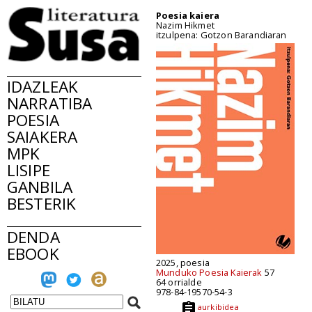
Poesia kaiera
Nazim Hikmet
itzulpena: Gotzon Barandiaran
IDAZLEAK
NARRATIBA
POESIA
SAIAKERA
MPK
LISIPE
GANBILA
BESTERIK
DENDA
EBOOK
2025, poesia
Munduko Poesia Kaierak
57
64 orrialde
978-84-19570-54-3
aurkibidea