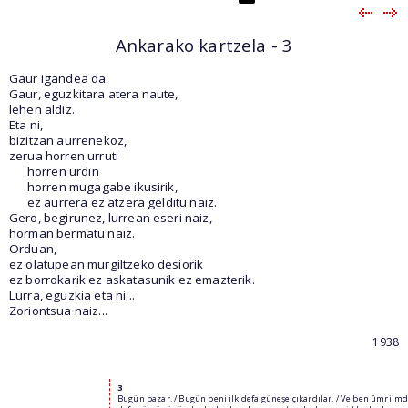
Ankarako kartzela - 3
Gaur igandea da.
Gaur, eguzkitara atera naute,
lehen aldiz.
Eta ni,
bizitzan aurrenekoz,
zerua horren urruti
horren urdin
horren mugagabe ikusirik,
ez aurrera ez atzera gelditu naiz.
Gero, begirunez, lurrean eseri naiz,
horman bermatu naiz.
Orduan,
ez olatupean murgiltzeko desiorik
ez borrokarik ez askatasunik ez emazterik.
Lurra, eguzkia eta ni...
Zoriontsua naiz...
1938
3
Bugün pazar. / Bugün beni ilk defa güneşe çıkardılar. / Ve ben ûmriimd