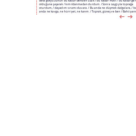
defa gökyüzünün bu kadar benden uzak / bu kadar mavi / bu kadar gen
olduğuna şaşarak / kımıldanmadan durdum. / Sonra saygıyla toprağa
oturdum, / dayadım sıramı duvara. / Bu anda ne düşmek dalgalara, / b
anda ne kavga, ne hürriyet, ne kanm. / Toprak, güneş ve ben / Bahtiyanm