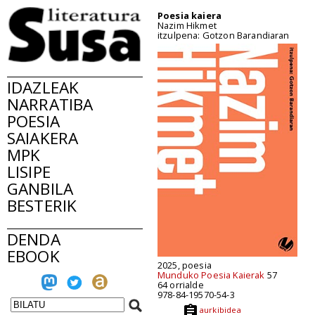
Poesia kaiera
Nazim Hikmet
itzulpena: Gotzon Barandiaran
IDAZLEAK
NARRATIBA
POESIA
SAIAKERA
MPK
LISIPE
GANBILA
BESTERIK
DENDA
EBOOK
2025, poesia
Munduko Poesia Kaierak
57
64 orrialde
978-84-19570-54-3
aurkibidea