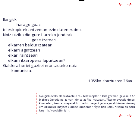
Ilargitik
harago goaz
teleskopioek antzeman ezin duteneraino.
Noiz utziko dio gure Lurreko jendeak
gose izateari
elkarren beldur izateari
elkarri agintzeari
elkar iraintzeari
elkarri itxaropena lapurtzeari?
Galdera horiei guztiei erantzuteko naiz
komunista.
1959ko abuztuaren 26an
Aya gidilecek / daha da ötelere, / teleskopların bile görmediği yere. / 
bizim dünyada ne zaman kimse aç / kalmayacak, // korkmayacak kimse
kimseden, / emretmeyecek kimse kimseye, / yermeyecek kimse kimseyi
umudunu çalmayacak kimse kimsenin? / İşte ben komünistim bu sor
karşılık / verdiğim için.