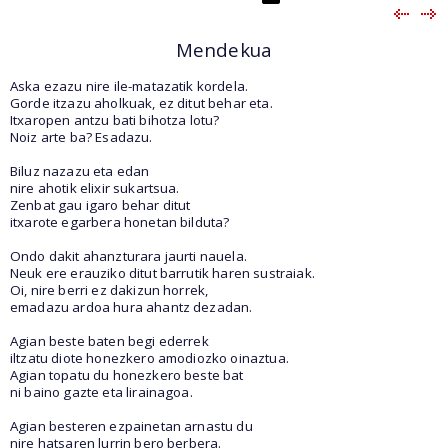
Mendekua
Aska ezazu nire ile-matazatik kordela.
Gorde itzazu aholkuak, ez ditut behar eta.
Itxaropen antzu bati bihotza lotu?
Noiz arte ba? Esadazu.
Biluz nazazu eta edan
nire ahotik elixir sukartsua.
Zenbat gau igaro behar ditut
itxarote egarbera honetan bilduta?
Ondo dakit ahanzturara jaurti nauela.
Neuk ere erauziko ditut barrutik haren sustraiak.
Oi, nire berri ez dakizun horrek,
emadazu ardoa hura ahantz dezadan.
Agian beste baten begi ederrek
iltzatu diote honezkero amodiozko oinaztua.
Agian topatu du honezkero beste bat
ni baino gazte eta lirainagoa.
Agian besteren ezpainetan arnastu du
nire hatsaren lurrin bero berbera.