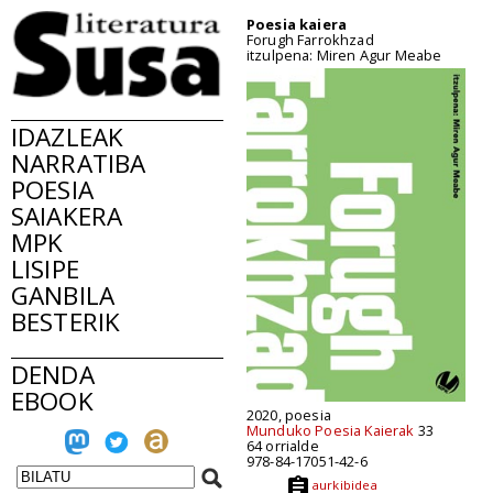
Poesia kaiera
Forugh Farrokhzad
itzulpena: Miren Agur Meabe
IDAZLEAK
NARRATIBA
POESIA
SAIAKERA
MPK
LISIPE
GANBILA
BESTERIK
DENDA
EBOOK
2020, poesia
Munduko Poesia Kaierak
33
64 orrialde
978-84-17051-42-6
aurkibidea