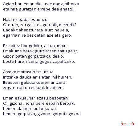
Agian hari eman dio, uste onez, bihotza
eta nire guraizan errebeldea ahaztu.
Hala ez bada, esadazu.
Orduan, zergatik ez gutunik, mezurik?
Badakit ahanzturara jaurti nauela,
egarria nire besoetan ase eta gero.
Ez zaitez hor gelditu, astun, mutu.
Emakume batek gutiziatzen zaitu gaur.
Gizon baten gorputza du desio,
beste haren izena gogoz zapaltzeko.
Atzoko maitasun istilutsua
intzirika dauka erraietan, hil hurren.
Itsasoan galdutakoaren antzera,
zugana ari da eskuak luzatzen.
Eman eskua, har ezazu besoetan.
Oi, gizona, hona bere ezpain beroak,
hemen da bere bular sutua,
hemen gorputza, gizona, gorputz goxoa!