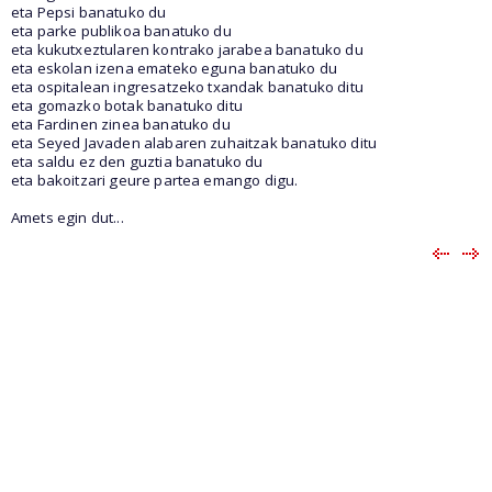
eta Pepsi banatuko du
eta parke publikoa banatuko du
eta kukutxeztularen kontrako jarabea banatuko du
eta eskolan izena emateko eguna banatuko du
eta ospitalean ingresatzeko txandak banatuko ditu
eta gomazko botak banatuko ditu
eta Fardinen zinea banatuko du
eta Seyed Javaden alabaren zuhaitzak banatuko ditu
eta saldu ez den guztia banatuko du
eta bakoitzari geure partea emango digu.
Amets egin dut...