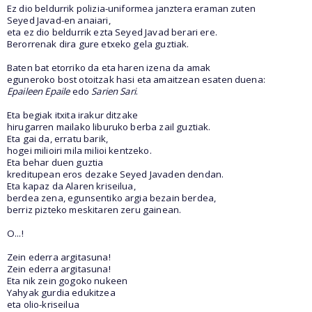
Ez dio beldurrik polizia-uniformea janztera eraman zuten
Seyed Javad-en anaiari,
eta ez dio beldurrik ezta Seyed Javad berari ere.
Berorrenak dira gure etxeko gela guztiak.
Baten bat etorriko da eta haren izena da amak
eguneroko bost otoitzak hasi eta amaitzean esaten duena:
Epaileen Epaile
edo
Sarien Sari
.
Eta begiak itxita irakur ditzake
hirugarren mailako liburuko berba zail guztiak.
Eta gai da, erratu barik,
hogei milioiri mila milioi kentzeko.
Eta behar duen guztia
kreditupean eros dezake Seyed Javaden dendan.
Eta kapaz da Alaren kriseilua,
berdea zena, egunsentiko argia bezain berdea,
berriz pizteko meskitaren zeru gainean.
O...!
Zein ederra argitasuna!
Zein ederra argitasuna!
Eta nik zein gogoko nukeen
Yahyak gurdia edukitzea
eta olio-kriseilua