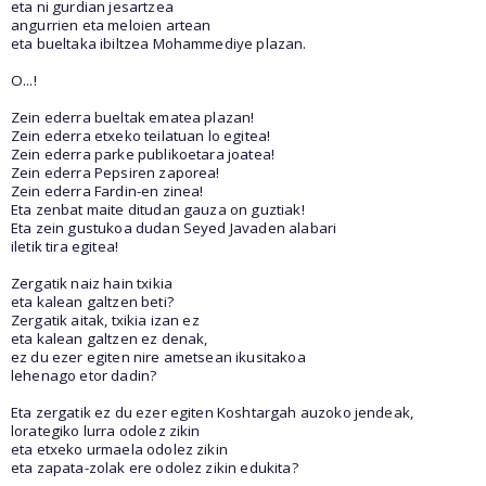
eta ni gurdian jesartzea
angurrien eta meloien artean
eta bueltaka ibiltzea Mohammediye plazan.
O...!
Zein ederra bueltak ematea plazan!
Zein ederra etxeko teilatuan lo egitea!
Zein ederra parke publikoetara joatea!
Zein ederra Pepsiren zaporea!
Zein ederra Fardin-en zinea!
Eta zenbat maite ditudan gauza on guztiak!
Eta zein gustukoa dudan Seyed Javaden alabari
iletik tira egitea!
Zergatik naiz hain txikia
eta kalean galtzen beti?
Zergatik aitak, txikia izan ez
eta kalean galtzen ez denak,
ez du ezer egiten nire ametsean ikusitakoa
lehenago etor dadin?
Eta zergatik ez du ezer egiten Koshtargah auzoko jendeak,
lorategiko lurra odolez zikin
eta etxeko urmaela odolez zikin
eta zapata-zolak ere odolez zikin edukita?