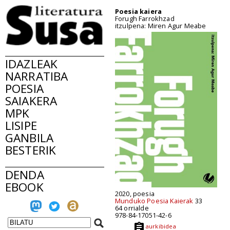
Poesia kaiera
Forugh Farrokhzad
itzulpena: Miren Agur Meabe
IDAZLEAK
NARRATIBA
POESIA
SAIAKERA
MPK
LISIPE
GANBILA
BESTERIK
DENDA
EBOOK
2020, poesia
Munduko Poesia Kaierak
33
64 orrialde
978-84-17051-42-6
aurkibidea