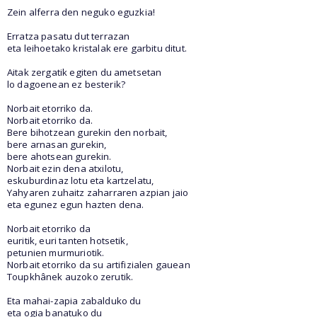
Zein alferra den neguko eguzkia!
Erratza pasatu dut terrazan
eta leihoetako kristalak ere garbitu ditut.
Aitak zergatik egiten du ametsetan
lo dagoenean ez besterik?
Norbait etorriko da.
Norbait etorriko da.
Bere bihotzean gurekin den norbait,
bere arnasan gurekin,
bere ahotsean gurekin.
Norbait ezin dena atxilotu,
eskuburdinaz lotu eta kartzelatu,
Yahyaren zuhaitz zaharraren azpian jaio
eta egunez egun hazten dena.
Norbait etorriko da
euritik, euri tanten hotsetik,
petunien murmuriotik.
Norbait etorriko da su artifizialen gauean
Toupkhânek auzoko zerutik.
Eta mahai-zapia zabalduko du
eta ogia banatuko du