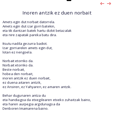
Inoren antzik ez duen norbait
Amets egin dut norbait datorrela.
Amets egin dut izar gorri batekin,
eta tik dantzari batek hartu dizkit betazalak
eta nire zapatak pareka batu dira.
Itsutu nadila gezurra badiot.
Izar gorriarekin amets egin dut,
lotan ez nengoela.
Norbait etorriko da.
Norbait etorriko da.
Beste norbait,
hobea den norbait,
inoren antzik ez duen norbait,
ez duena aitaren antzik,
ez Ansiren, ez Yahyaren, ez amaren antzik.
Behar dugunaren antza du
eta handiagoa da etxegilearen etxeko zuhaitzak baino,
eta haren aurpegia argidunagoa da
Denboren Imamarena baino.