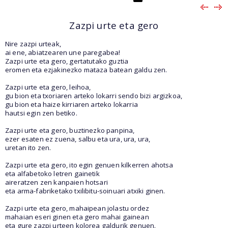
Zazpi urte eta gero
Nire zazpi urteak,
ai ene, abiatzearen une paregabea!
Zazpi urte eta gero, gertatutako guztia
eromen eta ezjakinezko mataza batean galdu zen.
Zazpi urte eta gero, leihoa,
gu bion eta txoriaren arteko lokarri sendo bizi argizkoa,
gu bion eta haize kirriaren arteko lokarria
hautsi egin zen betiko.
Zazpi urte eta gero, buztinezko panpina,
ezer esaten ez zuena, salbu eta ura, ura, ura,
uretan ito zen.
Zazpi urte eta gero, ito egin genuen kilkerren ahotsa
eta alfabetoko letren gainetik
aireratzen zen kanpaien hotsari
eta arma-fabriketako txilibitu-soinuari atxiki ginen.
Zazpi urte eta gero, mahaipean jolastu ordez
mahaian eseri ginen eta gero mahai gainean
eta gure zazpi urteen kolorea galdurik genuen.