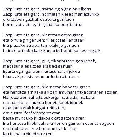
Zazpi urte eta gero, traizio egin genion elkarri.
Zazpi urte eta gero, hormetan kleraz marrazturiko
oroitzapen guztiak ezabatu genituen
berun zatiz eta zart egindako odol tantaz.
Zazpi urte eta gero, plazetara atera ginen
eta oihu egin genuen: “Heriotza! Heriotza!”.
Eta plazako zalapartan, txalo jo genuen
hirira etorritako kale-kantariei botatako sosengatik.
Zazpi urte eta gero, guk, elkar hiltzen genuenok,
maitasuna epaitzea erabaki genuen.
Epaitu egin genuen maitasunaren jokoa
bihotzak poltsikoetan urduritu bitartean.
Zazpi urte eta gero, hilerrietan babestu ginen
eta heriotza arnaska ari zen amumaren txadorraren azpian.
Heriotza zen zuhaitz eskerga hau, adar makala,
eta adarrotan mundu honetako bizidunek
oihal pusketak katigatu zituzten,
eta sustrai fosforeszenteetan
beste munduko hildakoak katigatzen ziren.
Eta heriotza hilobi sakratu horren gainean eserita zegoen
eta hilobiaren ertz banatan bat-batean
lau tulipa urdin piztu ziren.