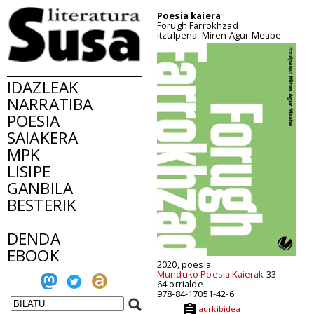
Poesia kaiera
Forugh Farrokhzad
itzulpena: Miren Agur Meabe
IDAZLEAK
NARRATIBA
POESIA
SAIAKERA
MPK
LISIPE
GANBILA
BESTERIK
DENDA
EBOOK
2020, poesia
Munduko Poesia Kaierak
33
64 orrialde
978-84-17051-42-6
aurkibidea