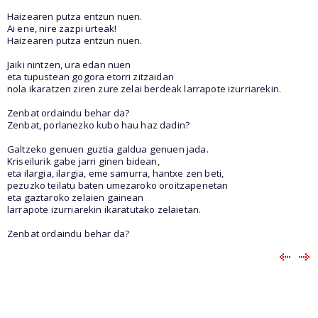
Haizearen putza entzun nuen.
Ai ene, nire zazpi urteak!
Haizearen putza entzun nuen.
Jaiki nintzen, ura edan nuen
eta tupustean gogora etorri zitzaidan
nola ikaratzen ziren zure zelai berdeak larrapote izurriarekin.
Zenbat ordaindu behar da?
Zenbat, porlanezko kubo hau haz dadin?
Galtzeko genuen guztia galdua genuen jada.
Kriseilurik gabe jarri ginen bidean,
eta ilargia, ilargia, eme samurra, hantxe zen beti,
pezuzko teilatu baten umezaroko oroitzapenetan
eta gaztaroko zelaien gainean
larrapote izurriarekin ikaratutako zelaietan.
Zenbat ordaindu behar da?