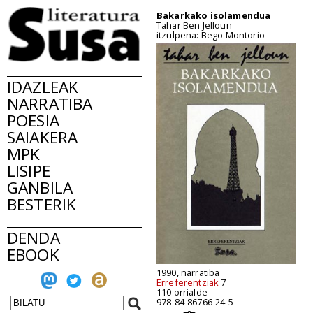
Bakarkako isolamendua
Tahar Ben Jelloun
itzulpena: Bego Montorio
IDAZLEAK
NARRATIBA
POESIA
SAIAKERA
MPK
LISIPE
GANBILA
BESTERIK
DENDA
EBOOK
1990, narratiba
Erreferentziak
7
110 orrialde
978-84-86766-24-5