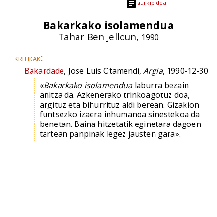
aurkibidea
Bakarkako isolamendua
Tahar Ben Jelloun,
1990
kritikak:
Bakardade
, Jose Luis Otamendi,
Argia
, 1990-12-30
«
Bakarkako isolamendua
laburra bezain
anitza da. Azkenerako trinkoagotuz doa,
argituz eta bihurrituz aldi berean. Gizakion
funtsezko izaera inhumanoa sinestekoa da
benetan. Baina hitzetatik eginetara dagoen
tartean panpinak legez jausten gara».