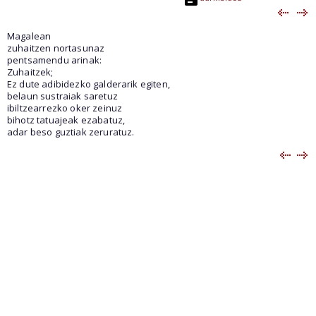
Magalean
zuhaitzen nortasunaz
pentsamendu arinak:
Zuhaitzek;
Ez dute adibidezko galderarik egiten,
belaun sustraiak saretuz
ibiltzearrezko oker zeinuz
bihotz tatuajeak ezabatuz,
adar beso guztiak zeruratuz.