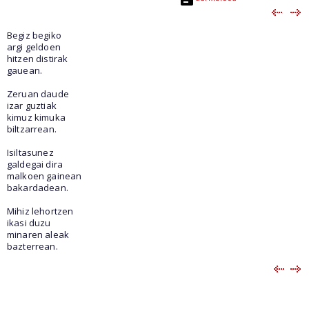
Begiz begiko
argi geldoen
hitzen distirak
gauean.
Zeruan daude
izar guztiak
kimuz kimuka
biltzarrean.
Isiltasunez
galdegai dira
malkoen gainean
bakardadean.
Mihiz lehortzen
ikasi duzu
minaren aleak
bazterrean.