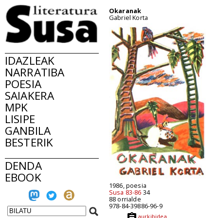
Okaranak
Gabriel Korta
IDAZLEAK
NARRATIBA
POESIA
SAIAKERA
MPK
LISIPE
GANBILA
BESTERIK
DENDA
EBOOK
1986, poesia
Susa 83-86
34
88 orrialde
978-84-39886-96-9
aurkibidea