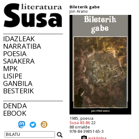
Bileterik gabe
Jon Arano
IDAZLEAK
NARRATIBA
POESIA
SAIAKERA
MPK
LISIPE
GANBILA
BESTERIK
DENDA
EBOOK
1985, poesia
Susa 83-86
22
88 orrialde
978-84-39851-65-3
aurkibidea