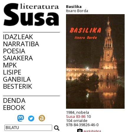
Basilika
Itxaro Borda
IDAZLEAK
NARRATIBA
POESIA
SAIAKERA
MPK
LISIPE
GANBILA
BESTERIK
DENDA
EBOOK
1984, nobela
Susa 83-86
10
104 orrialde
978-84-39826-46-0
aurkibidea