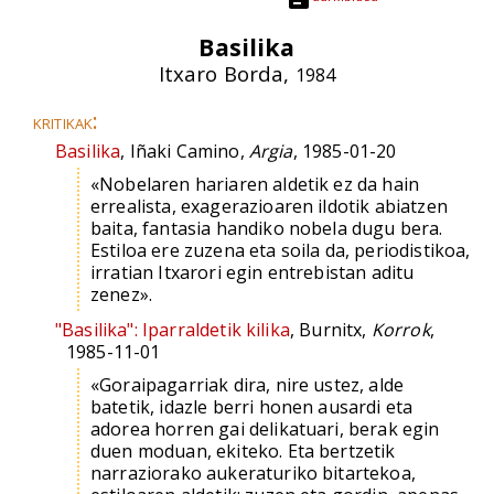
Basilika
Itxaro Borda,
1984
kritikak:
Basilika
, Iñaki Camino,
Argia
, 1985-01-20
«Nobelaren hariaren aldetik ez da hain
errealista, exagerazioaren ildotik abiatzen
baita, fantasia handiko nobela dugu bera.
Estiloa ere zuzena eta soila da, periodistikoa,
irratian Itxarori egin entrebistan aditu
zenez».
"Basilika": Iparraldetik kilika
, Burnitx,
Korrok
,
1985-11-01
«Goraipagarriak dira, nire ustez, alde
batetik, idazle berri honen ausardi eta
adorea horren gai delikatuari, berak egin
duen moduan, ekiteko. Eta bertzetik
narraziorako aukeraturiko bitartekoa,