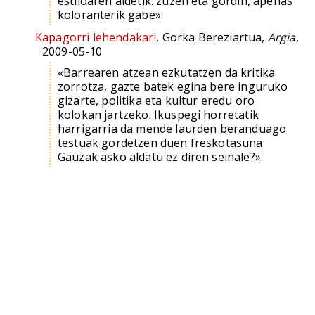
estiloaren aldetik: zuzen eta gordin, apenas
koloranterik gabe».
Kapagorri lehendakari
, Gorka Bereziartua,
Argia
,
2009-05-10
«Barrearen atzean ezkutatzen da kritika
zorrotza, gazte batek egina bere inguruko
gizarte, politika eta kultur eredu oro
kolokan jartzeko. Ikuspegi horretatik
harrigarria da mende laurden beranduago
testuak gordetzen duen freskotasuna.
Gauzak asko aldatu ez diren seinale?».