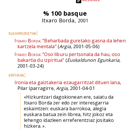
% 100 basque
Itxaro Borda,
2001
elkarrizketak:
Itxaro Borda:
“Beharbada guretako gasna da lehen
kartzela mentala”
(
Argia
, 2001-05-06)
Itxaro Borda:
“Oso liburu pertsonala da hau, oso
bakartia du izpiritua”
(
Euskaldunon Egunkaria
,
2001-03-24)
kritikak:
Ironia eta gaiztakeria ezaugarritzat dituen lana
,
Pilar Iparragirre,
Argia
, 2001-04-01
«Hizkuntzari dagokionean ere, saiatu da
Itxaro Borda zer edo zer interesgarria
eskaintzen: euskara barrokoa, alegia
euskara batua zein librea, hitz jokoz eta
lehengo idazleen erreferentziaz jositako
hizkera. ».