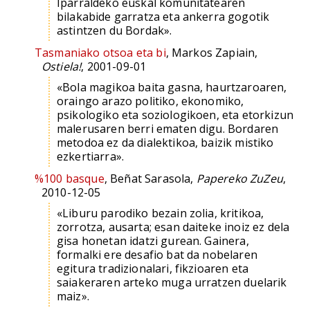
Iparraldeko euskal komunitatearen
bilakabide garratza eta ankerra gogotik
astintzen du Bordak».
Tasmaniako otsoa eta bi
, Markos Zapiain,
Ostiela!
, 2001-09-01
«Bola magikoa baita gasna, haurtzaroaren,
oraingo arazo politiko, ekonomiko,
psikologiko eta soziologikoen, eta etorkizun
malerusaren berri ematen digu. Bordaren
metodoa ez da dialektikoa, baizik mistiko
ezkertiarra».
%100 basque
, Beñat Sarasola,
Papereko ZuZeu
,
2010-12-05
«Liburu parodiko bezain zolia, kritikoa,
zorrotza, ausarta; esan daiteke inoiz ez dela
gisa honetan idatzi gurean. Gainera,
formalki ere desafio bat da nobelaren
egitura tradizionalari, fikzioaren eta
saiakeraren arteko muga urratzen duelarik
maiz».