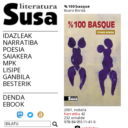
% 100 basque
Itxaro Borda
IDAZLEAK
NARRATIBA
POESIA
SAIAKERA
MPK
LISIPE
GANBILA
BESTERIK
DENDA
EBOOK
2001, nobela
Narratiba
42
232 orrialde
978-84-95511-41-6
aurkibidea