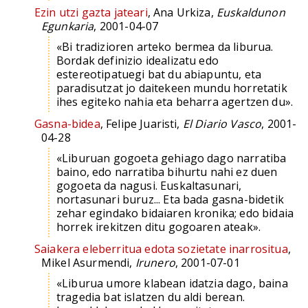
Ezin utzi gazta jateari
, Ana Urkiza,
Euskaldunon
Egunkaria
, 2001-04-07
«Bi tradizioren arteko bermea da liburua.
Bordak definizio idealizatu edo
estereotipatuegi bat du abiapuntu, eta
paradisutzat jo daitekeen mundu horretatik
ihes egiteko nahia eta beharra agertzen du».
Gasna-bidea
, Felipe Juaristi,
El Diario Vasco
, 2001-
04-28
«Liburuan gogoeta gehiago dago narratiba
baino, edo narratiba bihurtu nahi ez duen
gogoeta da nagusi. Euskaltasunari,
nortasunari buruz... Eta bada gasna-bidetik
zehar egindako bidaiaren kronika; edo bidaia
horrek irekitzen ditu gogoaren ateak».
Saiakera eleberritua edota sozietate inarrositua
,
Mikel Asurmendi,
Irunero
, 2001-07-01
«Liburua umore klabean idatzia dago, baina
tragedia bat islatzen du aldi berean.