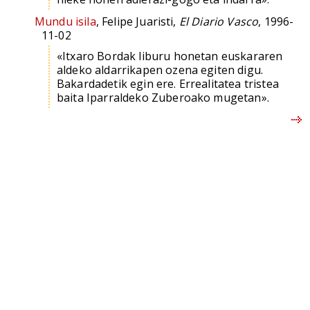
Mundu isila
, Felipe Juaristi,
El Diario Vasco
, 1996-
11-02
«Itxaro Bordak liburu honetan euskararen
aldeko aldarrikapen ozena egiten digu.
Bakardadetik egin ere. Errealitatea tristea
baita Iparraldeko Zuberoako mugetan».