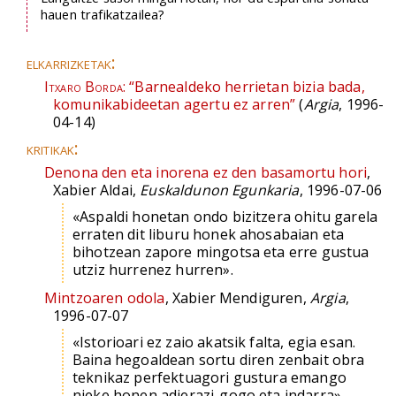
hauen trafikatzailea?
elkarrizketak:
Itxaro Borda:
“Barnealdeko herrietan bizia bada,
komunikabideetan agertu ez arren”
(
Argia
, 1996-
04-14)
kritikak:
Denona den eta inorena ez den basamortu hori
,
Xabier Aldai,
Euskaldunon Egunkaria
, 1996-07-06
«Aspaldi honetan ondo bizitzera ohitu garela
erraten dit liburu honek ahosabaian eta
bihotzean zapore mingotsa eta erre gustua
utziz hurrenez hurren».
Mintzoaren odola
, Xabier Mendiguren,
Argia
,
1996-07-07
«Istorioari ez zaio akatsik falta, egia esan.
Baina hegoaldean sortu diren zenbait obra
teknikaz perfektuagori gustura emango
nieke honen adierazi-gogo eta indarra».