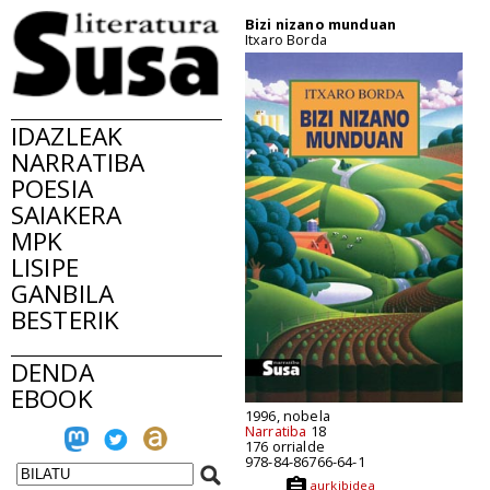
Bizi nizano munduan
Itxaro Borda
IDAZLEAK
NARRATIBA
POESIA
SAIAKERA
MPK
LISIPE
GANBILA
BESTERIK
DENDA
EBOOK
1996, nobela
Narratiba
18
176 orrialde
978-84-86766-64-1
aurkibidea