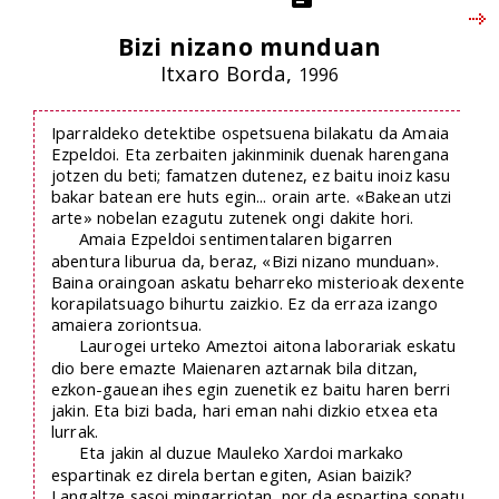
Bizi nizano munduan
Itxaro Borda,
1996
Iparraldeko detektibe ospetsuena bilakatu da Amaia
Ezpeldoi. Eta zerbaiten jakinminik duenak harengana
jotzen du beti; famatzen dutenez, ez baitu inoiz kasu
bakar batean ere huts egin... orain arte. «Bakean utzi
arte» nobelan ezagutu zutenek ongi dakite hori.
Amaia Ezpeldoi sentimentalaren bigarren
abentura liburua da, beraz, «Bizi nizano munduan».
Baina oraingoan askatu beharreko misterioak dexente
korapilatsuago bihurtu zaizkio. Ez da erraza izango
amaiera zoriontsua.
Laurogei urteko Ameztoi aitona laborariak eskatu
dio bere emazte Maienaren aztarnak bila ditzan,
ezkon-gauean ihes egin zuenetik ez baitu haren berri
jakin. Eta bizi bada, hari eman nahi dizkio etxea eta
lurrak.
Eta jakin al duzue Mauleko Xardoi markako
espartinak ez direla bertan egiten, Asian baizik?
Langaltze sasoi mingarriotan, nor da espartina sonatu