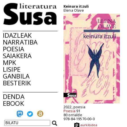
Keinura itzuli
Elena Olave
IDAZLEAK
NARRATIBA
POESIA
SAIAKERA
MPK
LISIPE
GANBILA
BESTERIK
DENDA
EBOOK
2022, poesia
Poesia
91
80 orrialde
978-84-19570-00-0
aurkibidea