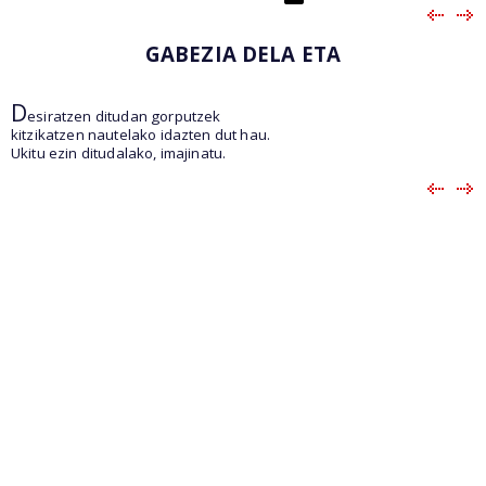
GABEZIA DELA ETA
D
esiratzen ditudan gorputzek
kitzikatzen nautelako idazten dut hau.
Ukitu ezin ditudalako, imajinatu.