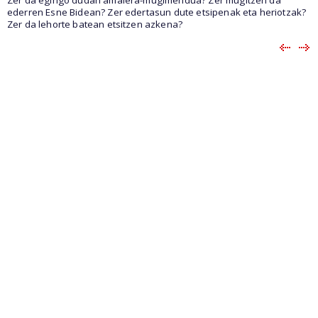
Zer da egingo dudan amaiera-mugimendua? Zer mugitzen da
ederren Esne Bidean? Zer edertasun dute etsipenak eta heriotzak?
Zer da lehorte batean etsitzen azkena?