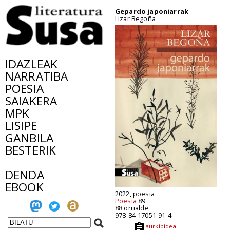
Gepardo japoniarrak
Lizar Begoña
IDAZLEAK
NARRATIBA
POESIA
SAIAKERA
MPK
LISIPE
GANBILA
BESTERIK
DENDA
EBOOK
2022, poesia
Poesia
89
88 orrialde
978-84-17051-91-4
aurkibidea