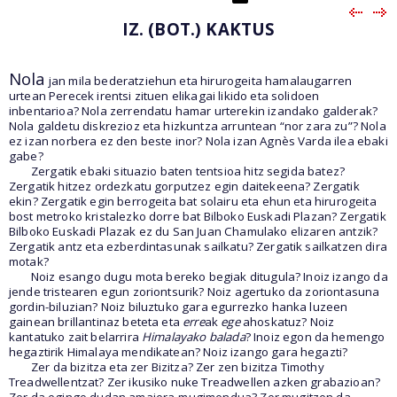
IZ. (BOT.) KAKTUS
Nola
jan mila bederatziehun eta hirurogeita hamalaugarren
urtean Perecek irentsi zituen elikagai likido eta solidoen
inbentarioa? Nola zerrendatu hamar urterekin izandako galderak?
Nola galdetu diskrezioz eta hizkuntza arruntean “nor zara zu”? Nola
ez izan norbera ez den beste inor? Nola izan Agnès Varda ilea ebaki
gabe?
Zergatik ebaki situazio baten tentsioa hitz segida batez?
Zergatik hitzez ordezkatu gorputzez egin daitekeena? Zergatik
ekin? Zergatik egin berrogeita bat solairu eta ehun eta hirurogeita
bost metroko kristalezko dorre bat Bilboko Euskadi Plazan? Zergatik
Bilboko Euskadi Plazak ez du San Juan Chamulako elizaren antzik?
Zergatik antz eta ezberdintasunak sailkatu? Zergatik sailkatzen dira
motak?
Noiz esango dugu mota bereko begiak ditugula? Inoiz izango da
jende tristearen egun zoriontsurik? Noiz agertuko da zoriontasuna
gordin-biluzian? Noiz biluztuko gara egurrezko hanka luzeen
gainean brillantinaz beteta eta
erre
ak
ege
ahoskatuz? Noiz
kantatuko zait belarrira
Himalayako balada
? Inoiz egon da hemengo
hegaztirik Himalaya mendikatean? Noiz izango gara hegazti?
Zer da bizitza eta zer Bizitza? Zer zen bizitza Timothy
Treadwellentzat? Zer ikusiko nuke Treadwellen azken grabazioan?