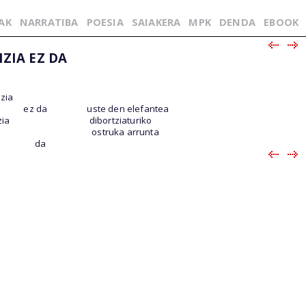
AK
NARRATIBA
POESIA
SAIAKERA
MPK
DENDA
EBOOK
IZIA EZ DA
izia
ez da
uste den elefantea
zia
dibortziaturiko
ostruka arrunta
da