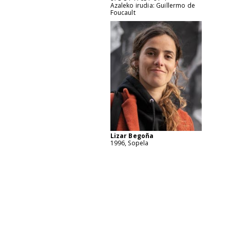
Azaleko irudia: Guillermo de
Foucault
Lizar Begoña
1996, Sopela