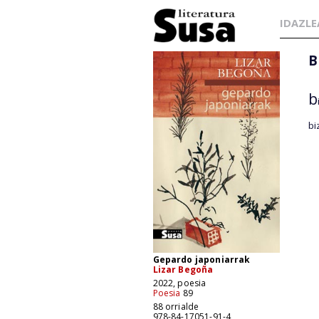
IDAZLE
B
b
bi
Gepardo japoniarrak
Lizar Begoña
2022, poesia
Poesia
89
88 orrialde
978-84-17051-91-4