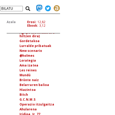
AMAIERA
hau da amaiera...
INTENTZIORIK GABEKO KIMUAK
—I—
Azala
Erosi:
12,82
Zoologikoa
Ebook:
3,12
Kasiopea
Agripa (estatuak ere
hiltzen dira)
Gordetakoa
Lurralde pribatuak
New scenario
@holmes
Lorategia
Ama izatea
Les reines
Mundú
Brönte naiz
Belarraren balioa
Hiazintoa
Bitch
G.C.N.M.S
Operazio itzulgaitza
Ahularena
Iridioa. Ir, 77