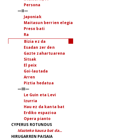
Persona
—II—
Japoniak
Maitasun berrien elegia
Preso bati
Ra
Bizia ez da
Esadan zer den
Gazte zahartuarena
Sitsak
El peix
Goi-lautada
Arren
Piztia hedatua
—III—
Le Guin eta Levi
Izurria
Hau ez da kanta bat
Erdiko espazioa
Opera pianto
CYPERUS ROTUNDUS
Idazteko kausa bat da...
HIRUGARREN PAISAIA