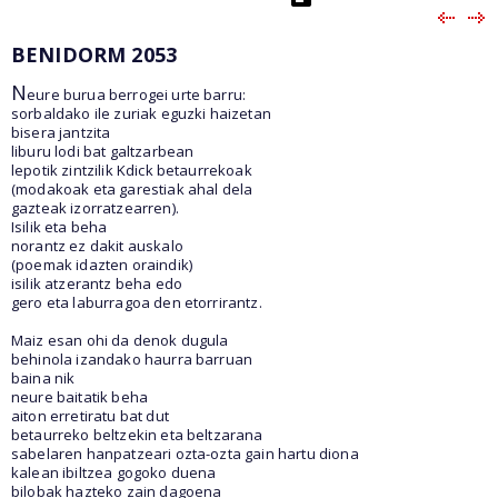
BENIDORM 2053
N
eure burua berrogei urte barru:
sorbaldako ile zuriak eguzki haizetan
bisera jantzita
liburu lodi bat galtzarbean
lepotik zintzilik Kdick betaurrekoak
(modakoak eta garestiak ahal dela
gazteak izorratzearren).
Isilik eta beha
norantz ez dakit auskalo
(poemak idazten oraindik)
isilik atzerantz beha edo
gero eta laburragoa den etorrirantz.
Maiz esan ohi da denok dugula
behinola izandako haurra barruan
baina nik
neure baitatik beha
aiton erretiratu bat dut
betaurreko beltzekin eta beltzarana
sabelaren hanpatzeari ozta-ozta gain hartu diona
kalean ibiltzea gogoko duena
bilobak hazteko zain dagoena