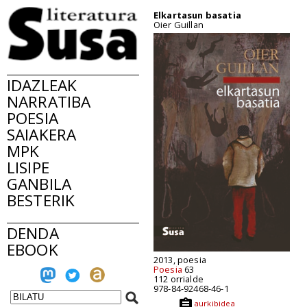
Elkartasun basatia
Oier Guillan
IDAZLEAK
NARRATIBA
POESIA
SAIAKERA
MPK
LISIPE
GANBILA
BESTERIK
DENDA
EBOOK
2013, poesia
Poesia
63
112 orrialde
978-84-92468-46-1
aurkibidea