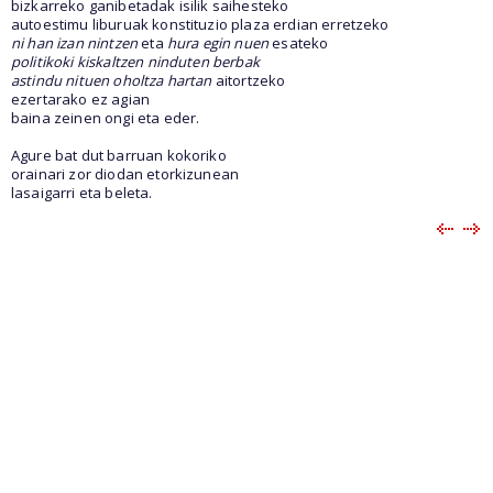
bizkarreko ganibetadak isilik saihesteko
autoestimu liburuak konstituzio plaza erdian erretzeko
ni han izan nintzen
eta
hura egin nuen
esateko
politikoki kiskaltzen ninduten berbak
astindu nituen oholtza hartan
aitortzeko
ezertarako ez agian
baina zeinen ongi eta eder.
Agure bat dut barruan kokoriko
orainari zor diodan etorkizunean
lasaigarri eta beleta.