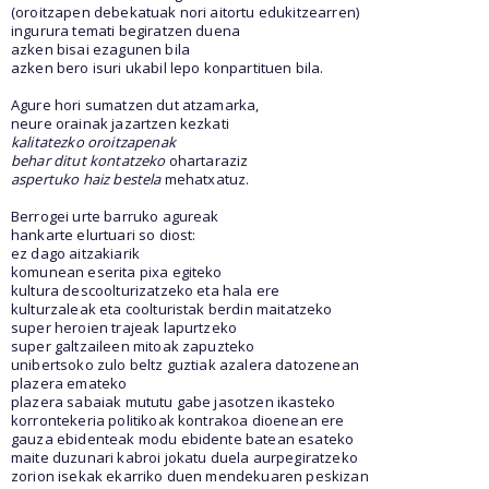
(oroitzapen debekatuak nori aitortu edukitzearren)
ingurura temati begiratzen duena
azken bisai ezagunen bila
azken bero isuri ukabil lepo konpartituen bila.
Agure hori sumatzen dut atzamarka,
neure orainak jazartzen kezkati
kalitatezko oroitzapenak
behar ditut kontatzeko
ohartaraziz
aspertuko haiz bestela
mehatxatuz.
Berrogei urte barruko agureak
hankarte elurtuari so diost:
ez dago aitzakiarik
komunean eserita pixa egiteko
kultura descoolturizatzeko eta hala ere
kulturzaleak eta coolturistak berdin maitatzeko
super heroien trajeak lapurtzeko
super galtzaileen mitoak zapuzteko
unibertsoko zulo beltz guztiak azalera datozenean
plazera emateko
plazera sabaiak mututu gabe jasotzen ikasteko
korrontekeria politikoak kontrakoa dioenean ere
gauza ebidenteak modu ebidente batean esateko
maite duzunari kabroi jokatu duela aurpegiratzeko
zorion isekak ekarriko duen mendekuaren peskizan