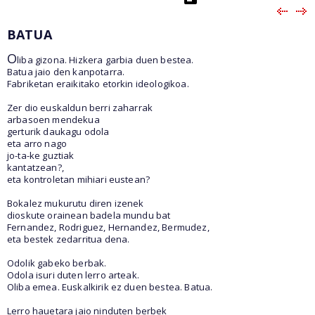
BATUA
O
liba gizona. Hizkera garbia duen bestea.
Batua jaio den kanpotarra.
Fabriketan eraikitako etorkin ideologikoa.
Zer dio euskaldun berri zaharrak
arbasoen mendekua
gerturik daukagu odola
eta arro nago
jo-ta-ke guztiak
kantatzean?,
eta kontroletan mihiari eustean?
Bokalez mukurutu diren izenek
dioskute orainean badela mundu bat
Fernandez, Rodriguez, Hernandez, Bermudez,
eta bestek zedarritua dena.
Odolik gabeko berbak.
Odola isuri duten lerro arteak.
Oliba emea. Euskalkirik ez duen bestea. Batua.
Lerro hauetara jaio ninduten berbek