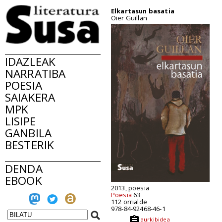
Elkartasun basatia
Oier Guillan
IDAZLEAK
NARRATIBA
POESIA
SAIAKERA
MPK
LISIPE
GANBILA
BESTERIK
DENDA
EBOOK
2013, poesia
Poesia
63
112 orrialde
978-84-92468-46-1
aurkibidea