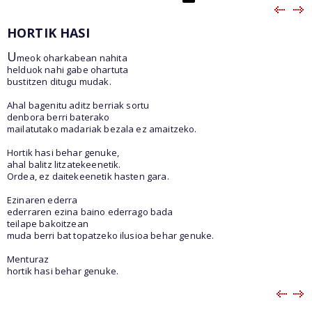
HORTIK HASI
U
meok oharkabean nahita
helduok nahi gabe ohartuta
bustitzen ditugu mudak.
Ahal bagenitu aditz berriak sortu
denbora berri baterako
mailatutako madariak bezala ez amaitzeko.
Hortik hasi behar genuke,
ahal balitz litzatekeenetik.
Ordea, ez daitekeenetik hasten gara.
Ezinaren ederra
ederraren ezina baino ederrago bada
teilape bakoitzean
muda berri bat topatzeko ilusioa behar genuke.
Menturaz
hortik hasi behar genuke.