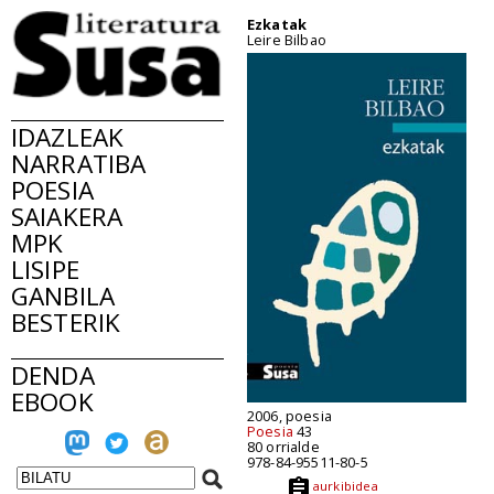
Ezkatak
Leire Bilbao
IDAZLEAK
NARRATIBA
POESIA
SAIAKERA
MPK
LISIPE
GANBILA
BESTERIK
DENDA
EBOOK
2006, poesia
Poesia
43
80 orrialde
978-84-95511-80-5
aurkibidea