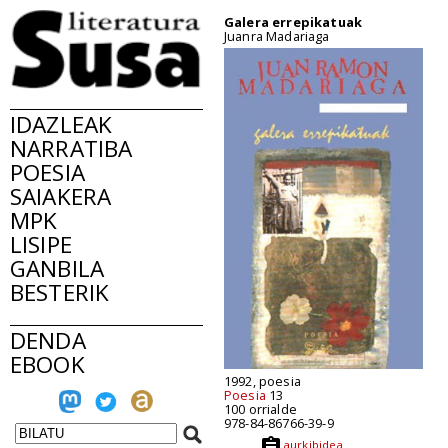
Galera errepikatuak
Juanra Madariaga
IDAZLEAK
NARRATIBA
POESIA
SAIAKERA
MPK
LISIPE
GANBILA
BESTERIK
DENDA
EBOOK
1992, poesia
Poesia
13
100 orrialde
978-84-86766-39-9
aurkibidea