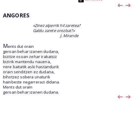
ANGORES
«Zinez alperrik hil zaretea?
Galdu zarete orozbat?»
J. Mirande
M
ents dut orain
geroan behar izanen dudana,
bizitze osoan zehar irakatsiz
bizirik mantendu nauena,
nere baitatik aski hastandurik
orain senditzen ez dudana,
bihotzez sobera unaturik
hainbeste negarrerazi didana.
Ments dut orain
geroan behar izanen dudana.