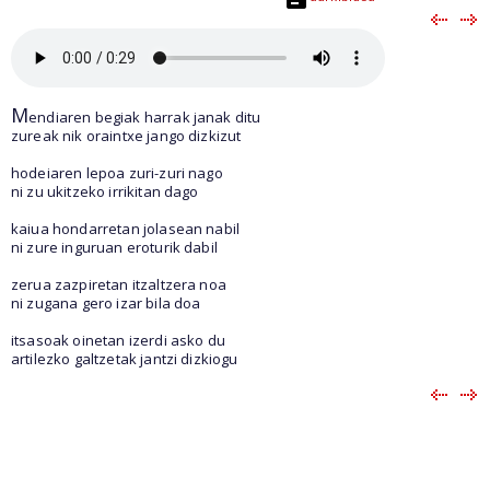
M
endiaren begiak harrak janak ditu
zureak nik oraintxe jango dizkizut
hodeiaren lepoa zuri-zuri nago
ni zu ukitzeko irrikitan dago
kaiua hondarretan jolasean nabil
ni zure inguruan eroturik dabil
zerua zazpiretan itzaltzera noa
ni zugana gero izar bila doa
itsasoak oinetan izerdi asko du
artilezko galtzetak jantzi dizkiogu