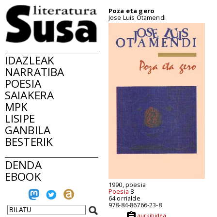
Poza eta gero
Jose Luis Otamendi
IDAZLEAK
NARRATIBA
POESIA
SAIAKERA
MPK
LISIPE
GANBILA
BESTERIK
DENDA
EBOOK
1990, poesia
Poesia
8
64 orrialde
978-84-86766-23-8
aurkibidea