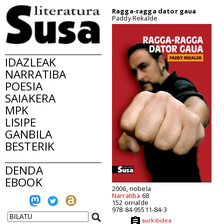
Ragga-ragga dator gaua
Paddy Rekalde
IDAZLEAK
NARRATIBA
POESIA
SAIAKERA
MPK
LISIPE
GANBILA
BESTERIK
DENDA
EBOOK
2006, nobela
Narratiba
68
152 orrialde
978-84-95511-84-3
aurkibidea