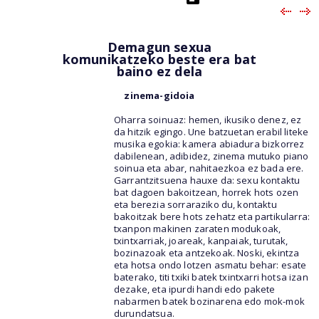
Demagun sexua
komunikatzeko beste era bat
baino ez dela
zinema-gidoia
Oharra soinuaz: hemen, ikusiko denez, ez
da hitzik egingo. Une batzuetan erabil liteke
musika egokia: kamera abiadura bizkorrez
dabilenean, adibidez, zinema mutuko piano
soinua eta abar, nahitaezkoa ez bada ere.
Garrantzitsuena hauxe da: sexu kontaktu
bat dagoen bakoitzean, horrek hots ozen
eta berezia sorraraziko du, kontaktu
bakoitzak bere hots zehatz eta partikularra:
txanpon makinen zaraten modukoak,
txintxarriak, joareak, kanpaiak, turutak,
bozinazoak eta antzekoak. Noski, ekintza
eta hotsa ondo lotzen asmatu behar: esate
baterako, titi txiki batek txintxarri hotsa izan
dezake, eta ipurdi handi edo pakete
nabarmen batek bozinarena edo mok-mok
durundatsua.