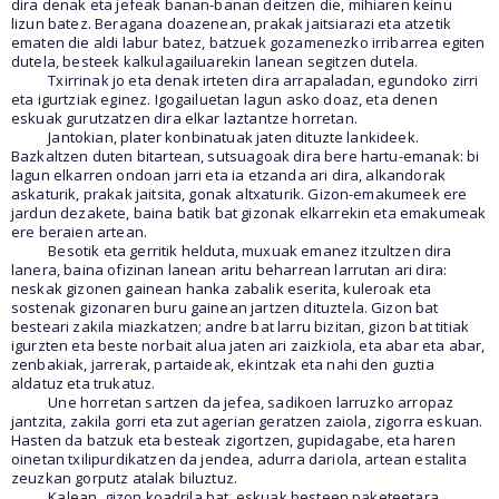
dira denak eta jefeak banan-banan deitzen die, mihiaren keinu
lizun batez. Beragana doazenean, prakak jaitsiarazi eta atzetik
ematen die aldi labur batez, batzuek gozamenezko irribarrea egiten
dutela, besteek kalkulagailuarekin lanean segitzen dutela.
Txirrinak jo eta denak irteten dira arrapaladan, egundoko zirri
eta igurtziak eginez. Igogailuetan lagun asko doaz, eta denen
eskuak gurutzatzen dira elkar laztantze horretan.
Jantokian, plater konbinatuak jaten dituzte lankideek.
Bazkaltzen duten bitartean, sutsuagoak dira bere hartu-emanak: bi
lagun elkarren ondoan jarri eta ia etzanda ari dira, alkandorak
askaturik, prakak jaitsita, gonak altxaturik. Gizon-emakumeek ere
jardun dezakete, baina batik bat gizonak elkarrekin eta emakumeak
ere beraien artean.
Besotik eta gerritik helduta, muxuak emanez itzultzen dira
lanera, baina ofizinan lanean aritu beharrean larrutan ari dira:
neskak gizonen gainean hanka zabalik eserita, kuleroak eta
sostenak gizonaren buru gainean jartzen dituztela. Gizon bat
besteari zakila miazkatzen; andre bat larru bizitan, gizon bat titiak
igurzten eta beste norbait alua jaten ari zaizkiola, eta abar eta abar,
zenbakiak, jarrerak, partaideak, ekintzak eta nahi den guztia
aldatuz eta trukatuz.
Une horretan sartzen da jefea, sadikoen larruzko arropaz
jantzita, zakila gorri eta zut agerian geratzen zaiola, zigorra eskuan.
Hasten da batzuk eta besteak zigortzen, gupidagabe, eta haren
oinetan txilipurdikatzen da jendea, adurra dariola, artean estalita
zeuzkan gorputz atalak biluztuz.
Kalean, gizon koadrila bat, eskuak besteen paketeetara