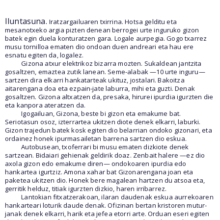
Iluntasuna.
Iratzargailuaren txirrina. Hotsa gelditu eta
mesanotxeko argia pizten denean berrogei urte inguruko gizon
batek egin duela konturatzen gara. Logale aurpegia. Gogo txarrez
musu tornilloa ematen dio ondoan duen andreari eta hau ere
esnatu egiten da, logalez.
Gizona atxur elektrikoz bizarra mozten. Sukaldean jantzita
gosaltzen, emaztea zutik lanean. Seme-alabak —10 urte inguru—
sartzen dira elkarri hankatarteak ukituz, jostalari. Bakoitza
aitarengana doa eta ezpain-jate laburra, mihi eta guzti. Denak
gosaltzen. Gizona altxatzen da, presaka, hirurei ipurdia igurzten die
eta kanpora ateratzen da.
Igogailuan, Gizona, beste bi gizon eta emakume bat.
Seriotasun osoz, izterrartea ukitzen diote denek elkarri, laburki.
Gizon trajedun batek kosk egiten dio belarrian ondoko gizonari, eta
ordainez honek ipurmasailetan barrena sartzen dio eskua.
Autobusean, txoferrari bi musu ematen dizkiote denek
sartzean. Bidaiari gehienak geldirik doaz. Zenbait halere —ez dio
axola gizon edo emakume diren— ondokoaren ipurdia edo
hankartea igurtziz. Amona xahar bat Gizonarengana joan eta
paketea ukitzen dio. Honek bere magalean hartzen du atsoa eta,
gerritik helduz, titiak igurzten dizkio, haren irribarrez.
Lantokian fitxatzerakoan, ilaran daudenak eskua aurrekoaren
hankarteari loturik daude denak. Ofizinan bertan kristoren mutur-
janak denek elkarri, harik eta jefea etorri arte. Orduan eseri egiten