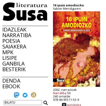
16 ipuin amodiozko
Xabier Mendiguren
IDAZLEAK
NARRATIBA
POESIA
SAIAKERA
MPK
LISIPE
GANBILA
BESTERIK
DENDA
EBOOK
2002, narrazioak
Narratiba
50
240 orrialde
978-84-95511-53-9
aurkibidea