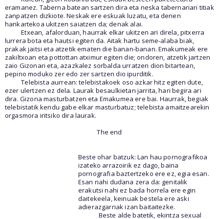
eramanez. Taberna batean sartzen dira eta neska tabernariari titiak
zanpatzen dizkiote. Neskak ere eskuak luzatu, eta denen
hankartekoa ukitzen saiatzen da; denak alai.
Etxean, afalorduan, haurrak elkar ukitzen ari direla, pitxerra
lurrera bota eta hautsi egiten da. Aitak hartu seme-alaba biak,
prakak jaitsi eta atzetik ematen die banan-banan. Emakumeak ere
zakiltxoan eta pottottan atximur egiten die; ondoren, atzetik jartzen
zaio Gizonari eta, azazkalez sorbalda urratzen dion bitartean,
pepino moduko zer edo zer sartzen dio ipurditik.
Telebista aurrean: telebistakoek oso azkar hitz egiten dute,
ezer ulertzen ez dela. Laurak besaulkietan jarrita, hari begira ari
dira. Gizona masturbatzen eta Emakumea ere bai. Haurrak, begiak
telebistatik kendu gabe elkar masturbatuz; telebista amaitzearekin
orgasmora iritsiko dira laurak.
The end
Beste ohar batzuk: Lan hau pornografikoa
izateko arrazoirik ez dago, baina
pornografia baztertzeko ere ez, egia esan.
Esan nahi dudana zera da: genitalik
erakutsi nahi ez bada horrela ere egin
daitekeela, keinuak bestela ere aski
adierazgarriak izan baitaitezke.
Beste alde batetik, ekintza sexual