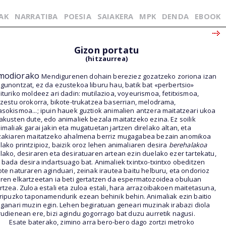
AK
NARRATIBA
POESIA
SAIAKERA
MPK
DENDA
EBOOK
Gizon portatu
(hitzaurrea)
modiorako
Mendigurenen dohain bereziez gozatzeko zoriona izan
gunontzat, ez da ezustekoa liburu hau, batik bat «perbertsio»
ituriko moldeez ari dadin: mutilazioa, voyeurismoa, fetitxismoa,
tzestu orokorra, bikote-trukatzea baserrian, melodrama,
sokismoa...; ipuin hauek guztiok animalien antzera maitatzeari ukoa
akusten dute, edo animaliek bezala maitatzeko ezina. Ez soilik
imaliak garai jakin eta mugatuetan jartzen direlako altan, eta
zakiaren maitatzeko ahalmena berriz mugagabea bezain anomikoa
lako printzipioz, baizik oroz lehen animaliaren desira
berehalakoa
lako, desiraren eta desiratuaren artean ezin duelako ezer tartekatu,
 bada desira indartsuago bat. Animaliek txintxo-txintxo obeditzen
ote naturaren aginduari, zeinak irautea baitu helburu, eta ondorioz
ren elkartzeetan ia beti gertatzen da espermatozoidea obuluan
rtzea. Zuloa estali eta zuloa estali, hara arrazoibakoen maitetasuna,
tripuzko taponamendurik ezean behinik behin. Animaliak ezin baitio
aganari muzin egin. Lehen begiratuan geneari muzinak irabazi diola
rudienean ere, bizi agindu gogorrago bat duzu aurretik nagusi.
Esate baterako, zimino arra bero-bero dago zortzi metroko