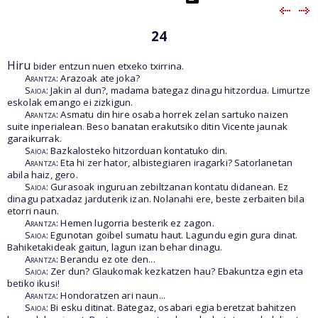
24
Hiru
bider entzun nuen etxeko txirrina.
Arantza
: Arazoak ate joka?
Saioa
: Jakin al dun?, madama bategaz dinagu hitzordua. Limurtze
eskolak emango ei zizkigun.
Arantza
: Asmatu din hire osaba horrek zelan sartuko naizen
suite inperialean
.
Beso banatan erakutsiko ditin Vicente jaunak
garaikurrak.
Saioa
: Bazkalosteko hitzorduan kontatuko din.
Arantza
: Eta hi zer hator, albistegiaren iragarki? Satorlanetan
abila haiz, gero.
Saioa
: Gurasoak inguruan zebiltzanan kontatu didanean. Ez
dinagu patxadaz jarduterik izan. Nolanahi ere, beste zerbaiten bila
etorri naun.
Arantza
: Hemen lugorria besterik ez zagon.
Saioa
: Egunotan goibel sumatu haut. Lagundu egin gura dinat.
Bahiketakideak gaitun, lagun izan behar dinagu.
Arantza
: Berandu ez ote den...
Saioa
: Zer dun? Glaukomak kezkatzen hau? Ebakuntza egin eta
betiko ikusi!
Arantza
: Hondoratzen ari naun...
Saioa
: Bi esku ditinat. Bategaz, osabari egia beretzat bahitzen