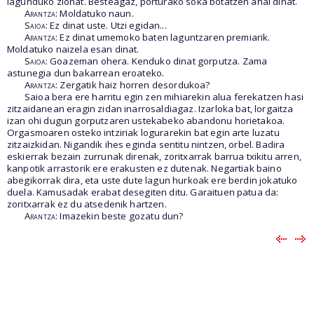
lagunduko zionat. Besteagaz, porturako soka botatzen ahal dinat.
Arantza
: Moldatuko naun.
Saioa
: Ez dinat uste. Utzi egidan...
Arantza
: Ez dinat umemoko baten laguntzaren premiarik.
Moldatuko naizela esan dinat.
Saioa
: Goazeman ohera. Kenduko dinat gorputza. Zama
astunegia dun bakarrean eroateko.
Arantza
: Zergatik haiz horren desordukoa?
Saioa bera ere harritu egin zen mihiarekin alua ferekatzen hasi
zitzaidanean eragin zidan inarrosaldiagaz. Izarloka bat, lorgaitza
izan ohi dugun gorputzaren ustekabeko abandonu horietakoa.
Orgasmoaren osteko intziriak logurarekin bat egin arte luzatu
zitzaizkidan. Nigandik ihes eginda sentitu nintzen, orbel. Badira
eskierrak bezain zurrunak direnak, zoritxarrak barrua txikitu arren,
kanpotik arrastorik ere erakusten ez dutenak. Negartiak baino
abegikorrak dira, eta uste dute lagun hurkoak ere berdin jokatuko
duela. Kamusadak erabat desegiten ditu. Garaituen patua da:
zoritxarrak ez du atsedenik hartzen.
Arantza
: Imazekin beste gozatu dun?