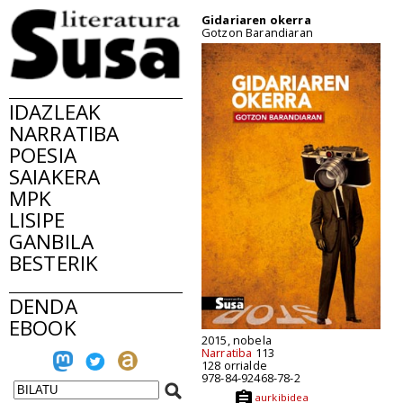
Gidariaren okerra
Gotzon Barandiaran
IDAZLEAK
NARRATIBA
POESIA
SAIAKERA
MPK
LISIPE
GANBILA
BESTERIK
DENDA
EBOOK
2015, nobela
Narratiba
113
128 orrialde
978-84-92468-78-2
aurkibidea