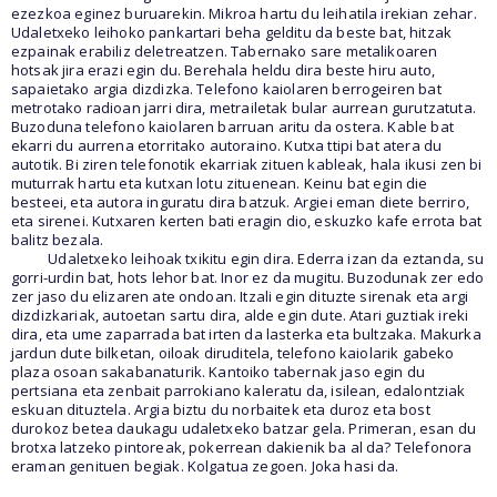
ezezkoa eginez buruarekin. Mikroa hartu du leihatila irekian zehar.
Udaletxeko leihoko pankartari beha gelditu da beste bat, hitzak
ezpainak erabiliz deletreatzen. Tabernako sare metalikoaren
hotsak jira erazi egin du. Berehala heldu dira beste hiru auto,
sapaietako argia dizdizka. Telefono kaiolaren berrogeiren bat
metrotako radioan jarri dira, metrailetak bular aurrean gurutzatuta.
Buzoduna telefono kaiolaren barruan aritu da ostera. Kable bat
ekarri du aurrena etorritako autoraino. Kutxa ttipi bat atera du
autotik. Bi ziren telefonotik ekarriak zituen kableak, hala ikusi zen bi
muturrak hartu eta kutxan lotu zituenean. Keinu bat egin die
besteei, eta autora inguratu dira batzuk. Argiei eman diete berriro,
eta sirenei. Kutxaren kerten bati eragin dio, eskuzko kafe errota bat
balitz bezala.
Udaletxeko leihoak txikitu egin dira. Ederra izan da eztanda, su
gorri-urdin bat, hots lehor bat. Inor ez da mugitu. Buzodunak zer edo
zer jaso du elizaren ate ondoan. Itzali egin dituzte sirenak eta argi
dizdizkariak, autoetan sartu dira, alde egin dute. Atari guztiak ireki
dira, eta ume zaparrada bat irten da lasterka eta bultzaka. Makurka
jardun dute bilketan, oiloak diruditela, telefono kaiolarik gabeko
plaza osoan sakabanaturik. Kantoiko tabernak jaso egin du
pertsiana eta zenbait parrokiano kaleratu da, isilean, edalontziak
eskuan dituztela. Argia biztu du norbaitek eta duroz eta bost
durokoz betea daukagu udaletxeko batzar gela. Primeran, esan du
brotxa latzeko pintoreak, pokerrean dakienik ba al da? Telefonora
eraman genituen begiak. Kolgatua zegoen. Joka hasi da.