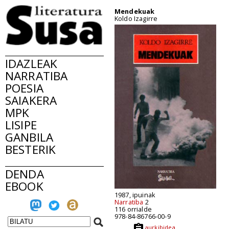
Mendekuak
Koldo Izagirre
IDAZLEAK
NARRATIBA
POESIA
SAIAKERA
MPK
LISIPE
GANBILA
BESTERIK
DENDA
EBOOK
1987, ipuinak
Narratiba
2
116 orrialde
978-84-86766-00-9
aurkibidea