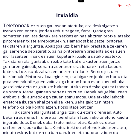
Itxialdia
Telefonoak
ez zuen gau osoan atertuko, eta deskolgatzea
izanen zen onena. Jendea urduri zegoen, farre ugariegitan
somatzen zen, eta denak ere nazkatzen hasiak ziren brotxa latzeko
pintorearen txiste errepikatuekin. Hamabost bat gazte, pintorea,
taxistaren alarguntsa. Apaizgoa utzi berri hark prestatua zekarren
gai zerrenda debaterako, baina pintorearen presentziak ez zuen
inor lasaitzen, inork ez zuen kopetarik itxialdia uzteko esateko.
Taxistaren alarguntsak urrezko kate bat erakusten zuen jertze
gorriaren gainetik, senarra zuenaren eraztunarekin eta lauburu
batekin. Lo zakuak zabaltzen ari ziren iadanik. Berriro jo zuen
telefonoak. Pintorea altxa egin zen, eta bigarren joaldian hartu eta
putasemeak hil eginen zaituztegu banan bana esan zuen oihuka
gaztelaniaz eta ez gaituzte bakean utziko eta deskolgatzea izanen
da onena. Mahai gainean bertan utzi zuen. Denak adi gelditu ziren
erabat isildu aurretik egin zituen soinu motei. Udaletxeko leihotik
erretorea ikusten ahal zen eliza ixten. Beha gelditu nintzen,
telefono kaiola kontrolatzen. Posibilitate bat zen.
Taxistaren alarguntsak argia itzali du etorri direnean. Auto
bakarra aurrena, hiru ere bai berehala. Elizaurreko telefono kaiola
inguratu dute. Denek dakartzate metrailetak. Batek ez dakar
uniformerik, buzo ilun bat. Kontuz ireki du telefono kaiolaren atea,
minutu eskas bat egin du barruan. Irten eta autorantz joan da