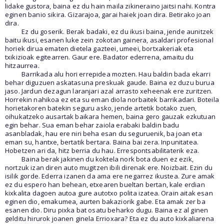
lidake gustora, baina ez du hain maila zikineraino jaitsi nahi. Kontra
eginen banio sikira. Gizarajoa, garai haiek joan dira. Betirako joan
dira.
Ez du goserik. Berak badaki, ez du ikusi baina, jende aunitzek
baitu ikusi, esanen luke zein zokotan gainera, asaldari profesional
horiek dirua ematen dietela gazteei, umeei, bortxakeriak eta
txikizioak egitearren. Gaur ere. Badator ederrena, amaitu du
hitzaurrea.
Barrikada alu hori errepidea mozten. Hau baldin bada ekarri
behar diguzuen askatasuna preskuak gaude. Baina ez duzu burua
jaso. Jardun dezagun laranjari azal arrasto xeheenak ere zuritzen.
Horrekin nahikoa ez eta su eman diola norbaitek barrikadari. Boteila
horietakoren batekin seguru asko, jende artetik botako zuen,
oihukatzeko ausartak baikara hemen, baina gero gauzak ezkutuan
egin behar. Sua eman behar zaiola erabaki baldin badu
asanbladak, hau ere niri beha esan du seguruenik, ba joan eta
eman su, hantxe, bertatik bertara. Baina bai zera. Inpunitatea.
Hobetzen ari da, hitz berria du hau. Errespontsabilitaterik eza.
Baina berak jakinen du koktela nork bota duen ez ezik,
nortzuk izan diren auto mugitzen ibili direnak ere. Noizbait. Ezin du
isilik gorde. Ederra izanen da ama ere negarrez ikustea. Zure amak
ez du espero han behean, etxearen bueltan bertan, kale erdian
kixkalita dagoen autoa gure autotxo polita izatea. Orain aitak esan
eginen dio, emakumea, aurten bakaziorik gabe. Eta amak zer ba
esanen dio. Diru pixka bat osatu beharko dugu. Baina ez al ginen
gelditu hirurok joanen ginela Errioxara? Eta ez du auto kixkaliarena