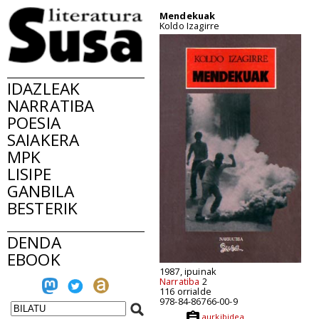
Mendekuak
Koldo Izagirre
IDAZLEAK
NARRATIBA
POESIA
SAIAKERA
MPK
LISIPE
GANBILA
BESTERIK
DENDA
EBOOK
1987, ipuinak
Narratiba
2
116 orrialde
978-84-86766-00-9
aurkibidea