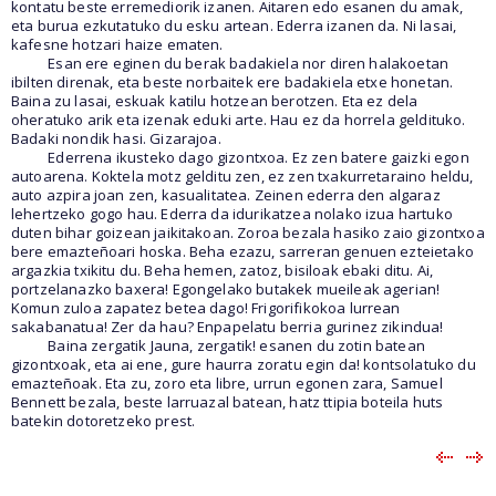
kontatu beste erremediorik izanen. Aitaren edo esanen du amak,
eta burua ezkutatuko du esku artean. Ederra izanen da. Ni lasai,
kafesne hotzari haize ematen.
Esan ere eginen du berak badakiela nor diren halakoetan
ibilten direnak, eta beste norbaitek ere badakiela etxe honetan.
Baina zu lasai, eskuak katilu hotzean berotzen. Eta ez dela
oheratuko arik eta izenak eduki arte. Hau ez da horrela geldituko.
Badaki nondik hasi. Gizarajoa.
Ederrena ikusteko dago gizontxoa. Ez zen batere gaizki egon
autoarena. Koktela motz gelditu zen, ez zen txakurretaraino heldu,
auto azpira joan zen, kasualitatea. Zeinen ederra den algaraz
lehertzeko gogo hau. Ederra da idurikatzea nolako izua hartuko
duten bihar goizean jaikitakoan. Zoroa bezala hasiko zaio gizontxoa
bere emazteñoari hoska. Beha ezazu, sarreran genuen ezteietako
argazkia txikitu du. Beha hemen, zatoz, bisiloak ebaki ditu. Ai,
portzelanazko baxera! Egongelako butakek mueileak agerian!
Komun zuloa zapatez betea dago! Frigorifikokoa lurrean
sakabanatua! Zer da hau? Enpapelatu berria gurinez zikindua!
Baina zergatik Jauna, zergatik! esanen du zotin batean
gizontxoak, eta ai ene, gure haurra zoratu egin da! kontsolatuko du
emazteñoak. Eta zu, zoro eta libre, urrun egonen zara, Samuel
Bennett bezala, beste larruazal batean, hatz ttipia boteila huts
batekin dotoretzeko prest.