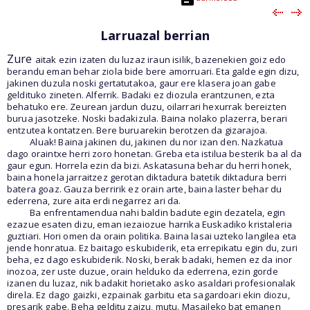
Larruazal berrian
Zure
aitak ezin izaten du luzaz iraun isilik, bazenekien goiz edo
berandu eman behar ziola bide bere amorruari. Eta galde egin dizu,
jakinen duzula noski gertatutakoa, gaur ere klasera joan gabe
geldituko zineten. Alferrik. Badaki ez diozula erantzunen, ezta
behatuko ere. Zeurean jardun duzu, oilarrari hexurrak bereizten
burua jasotzeke. Noski badakizula. Baina nolako plazerra, berari
entzutea kontatzen. Bere buruarekin berotzen da gizarajoa.
Aluak! Baina jakinen du, jakinen du nor izan den. Nazkatua
dago oraintxe herri zoro honetan. Greba eta istilua besterik ba al da
gaur egun. Horrela ezin da bizi. Askatasuna behar du herri honek,
baina honela jarraitzez gerotan diktadura batetik diktadura berri
batera goaz. Gauza berririk ez orain arte, baina laster behar du
ederrena, zure aita erdi negarrez ari da.
Ba enfrentamendua nahi baldin badute egin dezatela, egin
ezazue esaten dizu, eman iezaiozue harrika Euskadiko kristaleria
guztiari. Hori omen da orain politika. Baina lasai uzteko langilea eta
jende honratua. Ez baitago eskubiderik, eta errepikatu egin du, zuri
beha, ez dago eskubiderik. Noski, berak badaki, hemen ez da inor
inozoa, zer uste duzue, orain helduko da ederrena, ezin gorde
izanen du luzaz, nik badakit horietako asko asaldari profesionalak
direla. Ez dago gaizki, ezpainak garbitu eta sagardoari ekin diozu,
presarik gabe. Beha gelditu zaizu, mutu. Masaileko bat emanen