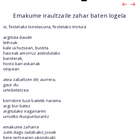
Emakume iraultzaile zahar baten logela
oi, festetako txirotasuna, festetako tristura
argituta daude
leihoak
kale ia hutsean, bustita
haizeak amorruz astindutako
banderak,
hosto karraskariak
oinpean
atea zabaltzen dit; aurrera,
gaur du
urtebetetzea
korridore luze batetik narama
argi bizi batez
argitutako iraganaren
urrutiko ikuspunturantz
emakume zaharra
zutik dago (adabakiz josiak
bere jertsearen ukondoak)