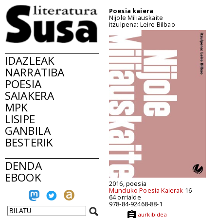
Poesia kaiera
Nijole Miliauskaite
itzulpena: Leire Bilbao
IDAZLEAK
NARRATIBA
POESIA
SAIAKERA
MPK
LISIPE
GANBILA
BESTERIK
DENDA
EBOOK
2016, poesia
Munduko Poesia Kaierak
16
64 orrialde
978-84-92468-88-1
aurkibidea