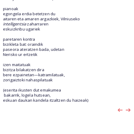
pianoak
egongela erdia betetzen du
aitaren eta amaren argazkiek, Vilniuseko
intelligentsia
zaharraren
eskuizkribu ugariek
paretaren kontra
bizikleta bat: oraindik
paseora ateratzen bada, udetan
Nerisko ur ertzetik
izen maitatuak
bizitza bilakatzen dira
bere ezpainetan—katramilatuak,
zorigaiztoki nahaspilatuak
(eserita ikusten dut emakumea
bakarrik, logela hutsean,
eskuan daukan kandela itzaltzen du haizeak)