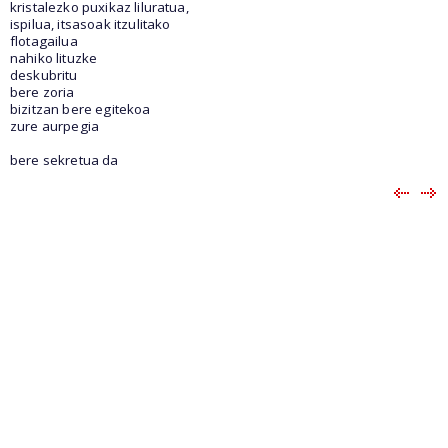
kristalezko puxikaz liluratua,
ispilua, itsasoak itzulitako
flotagailua
nahiko lituzke
deskubritu
bere zoria
bizitzan bere egitekoa
zure aurpegia
bere sekretua da