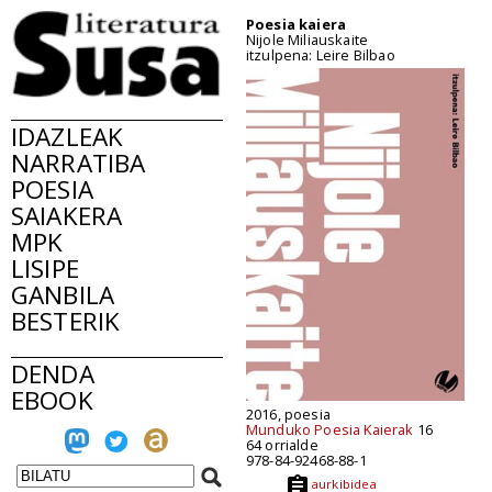
Poesia kaiera
Nijole Miliauskaite
itzulpena: Leire Bilbao
IDAZLEAK
NARRATIBA
POESIA
SAIAKERA
MPK
LISIPE
GANBILA
BESTERIK
DENDA
EBOOK
2016, poesia
Munduko Poesia Kaierak
16
64 orrialde
978-84-92468-88-1
aurkibidea