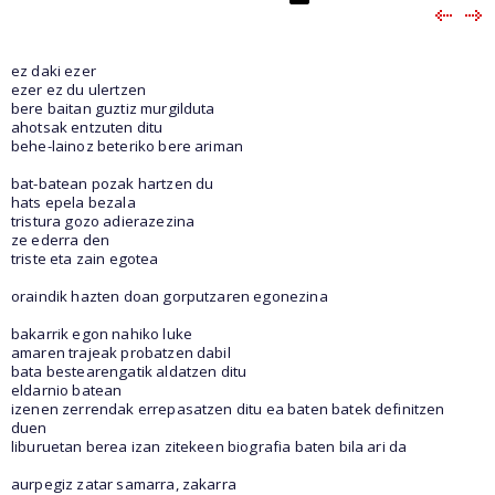
ez daki ezer
ezer ez du ulertzen
bere baitan guztiz murgilduta
ahotsak entzuten ditu
behe-lainoz beteriko bere ariman
bat-batean pozak hartzen du
hats epela bezala
tristura gozo adierazezina
ze ederra den
triste eta zain egotea
oraindik hazten doan gorputzaren egonezina
bakarrik egon nahiko luke
amaren trajeak probatzen dabil
bata bestearengatik aldatzen ditu
eldarnio batean
izenen zerrendak errepasatzen ditu ea baten batek definitzen
duen
liburuetan berea izan zitekeen biografia baten bila ari da
aurpegiz zatar samarra, zakarra