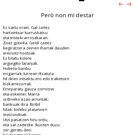
Però non mi destar
Ez sartu orain. Gal zaitez
hartxintxar kurruskatsu
eta tristeki arrosakaran.
Zoaz gutxika. Geldi zaitez
begiratzera zeinen iharrak dauden
ereinotz hostoak.
Ez bilatu kolore
argiegiko laranjak.
Hobetsi banbu
irrigarriak; lurrean iltzatuta
hil diren intsektu ero edo traketsen
bizkarrezurrak.
Erreparatu gauza zorrotzei
eta eskemei. Marra
urdineko azao arruntak:
bankuak dira. Biribil
hilak: bideko platanoen
motzondoak.
Utzi pasatzen hiru ordu,
eta sar zaitezke. Ikusten duzu
zer geratu den:
hautsontziak beteta