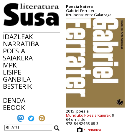
Poesia kaiera
Gabriel Ferrater
itzulpena: Aritz Galarraga
IDAZLEAK
NARRATIBA
POESIA
SAIAKERA
MPK
LISIPE
GANBILA
BESTERIK
DENDA
EBOOK
2015, poesia
Munduko Poesia Kaierak
9
64 orrialde
978-84-92468-68-3
aurkibidea