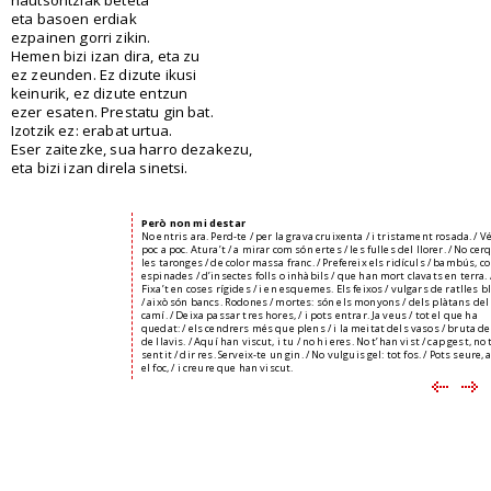
eta basoen erdiak
ezpainen gorri zikin.
Hemen bizi izan dira, eta zu
ez zeunden. Ez dizute ikusi
keinurik, ez dizute entzun
ezer esaten. Prestatu gin bat.
Izotzik ez: erabat urtua.
Eser zaitezke, sua harro dezakezu,
eta bizi izan direla sinetsi.
Però non mi destar
No entris ara. Perd-te / per la grava cruixenta / i tristament rosada. / V
poc a poc. Atura’t / a mirar com són ertes / les fulles del llorer. / No cer
les taronges / de color massa franc. / Prefereix els ridículs / bambús, c
espinades / d’insectes folls o inhàbils / que han mort clavats en terra. 
Fixa’t en coses rígides / i en esquemes. Els feixos / vulgars de ratlles b
/ això són bancs. Rodones / mortes: són els monyons / dels plàtans del
camí. / Deixa passar tres hores, / i pots entrar. Ja veus / tot el que ha
quedat: / els cendrers més que plens / i la meitat dels vasos / bruta de
de llavis. / Aquí han viscut, i tu / no hi eres. No t’han vist / cap gest, no
sentit / dir res. Serveix-te un gin. / No vulguis gel: tot fos. / Pots seure, 
el foc, / i creure que han viscut.