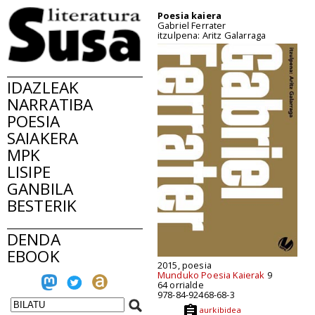
Poesia kaiera
Gabriel Ferrater
itzulpena: Aritz Galarraga
IDAZLEAK
NARRATIBA
POESIA
SAIAKERA
MPK
LISIPE
GANBILA
BESTERIK
DENDA
EBOOK
2015, poesia
Munduko Poesia Kaierak
9
64 orrialde
978-84-92468-68-3
aurkibidea