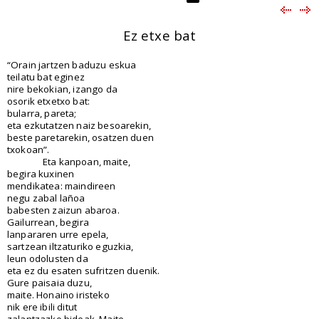
Ez etxe bat
“Orain jartzen baduzu eskua
teilatu bat eginez
nire bekokian, izango da
osorik etxetxo bat:
bularra, pareta;
eta ezkutatzen naiz besoarekin,
beste paretarekin, osatzen duen
txokoan”.
Eta kanpoan, maite,
begira kuxinen
mendikatea: maindireen
negu zabal lañoa
babesten zaizun abaroa.
Gailurrean, begira
lanpararen urre epela,
sartzean iltzaturiko eguzkia,
leun odolusten da
eta ez du esaten sufritzen duenik.
Gure paisaia duzu,
maite. Honaino iristeko
nik ere ibili ditut
zalantzazko bideak. Maite,