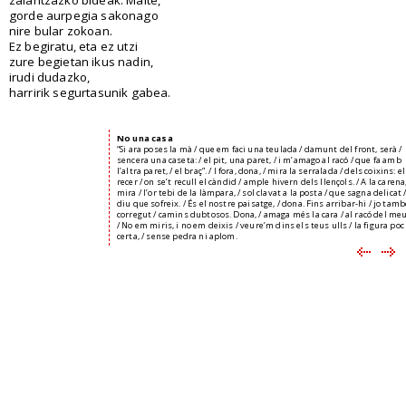
gorde aurpegia sakonago
nire bular zokoan.
Ez begiratu, eta ez utzi
zure begietan ikus nadin,
irudi dudazko,
harririk segurtasunik gabea.
No una casa
“Si ara poses la mà / que em faci una teulada / damunt del front, serà /
sencera una caseta: / el pit, una paret, / i m’amago al racó / que fa amb
l’altra paret, / el braç”. / I fora, dona, / mira la serralada / dels coixins: el
recer / on se’t recull el càndid / ample hivern dels llençols. / A la carena
mira / l’or tebi de la làmpara, / sol clavat a la posta / que sagna delicat /
diu que sofreix. / És el nostre paisatge, / dona. Fins arribar-hi / jo tam
corregut / camins dubtosos. Dona, / amaga més la cara / al racó del meu
/ No em miris, i no em deixis / veure’m dins els teus ulls / la figura poc
certa, / sense pedra ni aplom.