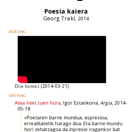
Poesia kaiera
Georg Trakl,
2014
bideoak:
Don Inorrez
(2014-03-21)
kritikak:
Atea ireki zuen hura
, Igor Estankona,
Argia
, 2014-
05-18
«Poetaren barne mundua, espresioa,
errealitatetik harago doa. Eta barne mundu
hori zehatzagoa da inpresio iragankor bat