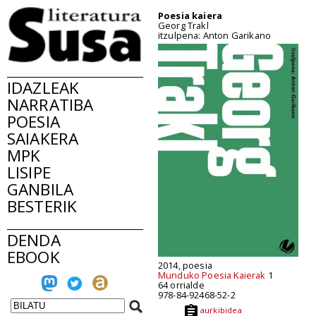
Poesia kaiera
Georg Trakl
itzulpena: Anton Garikano
IDAZLEAK
NARRATIBA
POESIA
SAIAKERA
MPK
LISIPE
GANBILA
BESTERIK
DENDA
EBOOK
2014, poesia
Munduko Poesia Kaierak
1
64 orrialde
978-84-92468-52-2
aurkibidea