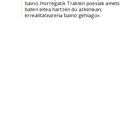
baino. Horregatik Traklen poesiak amets
baten eitea hartzen du azkenean,
errealitatearena baino gehiago».