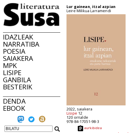
Lur gainean, itzal azpian
Leire Milikua Larramendi
IDAZLEAK
NARRATIBA
POESIA
SAIAKERA
MPK
LISIPE
GANBILA
BESTERIK
DENDA
EBOOK
2022, saiakera
Lisipe
12
120 orrialde
978-84-17051-98-3
aurkibidea