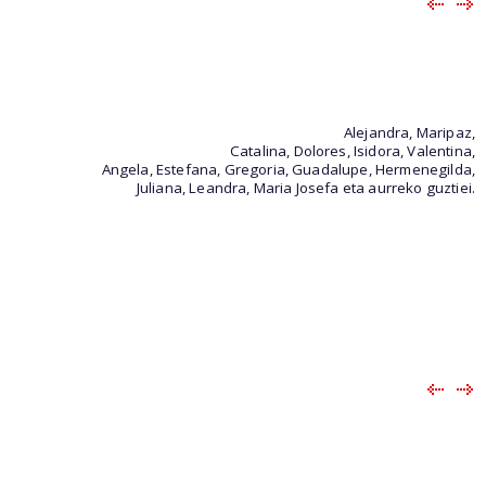
Alejandra, Maripaz,
Catalina, Dolores, Isidora, Valentina,
Angela, Estefana, Gregoria, Guadalupe, Hermenegilda,
Juliana, Leandra, Maria Josefa eta aurreko guztiei.