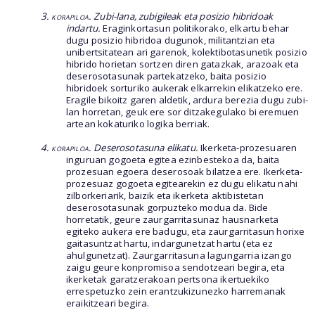
3. korapiloa
. Zubi-lana, zubigileak eta posizio hibridoak
indartu.
Eraginkortasun politikorako, elkartu behar
dugu posizio hibridoa dugunok, militantzian eta
unibertsitatean ari garenok, kolektibotasunetik posizio
hibrido horietan sortzen diren gatazkak, arazoak eta
deserosotasunak partekatzeko, baita posizio
hibridoek sorturiko aukerak elkarrekin elikatzeko ere.
Eragile bikoitz garen aldetik, ardura berezia dugu zubi-
lan horretan, geuk ere sor ditzakegulako bi eremuen
artean kokaturiko logika berriak.
4. korapiloa
. Deserosotasuna elikatu.
Ikerketa-prozesuaren
inguruan gogoeta egitea ezinbestekoa da, baita
prozesuan egoera deserosoak bilatzea ere. Ikerketa-
prozesuaz gogoeta egitearekin ez dugu elikatu nahi
zilborkeriarik, baizik eta ikerketa aktibistetan
deserosotasunak gorpuzteko modua da. Bide
horretatik, geure zaurgarritasunaz hausnarketa
egiteko aukera ere badugu, eta zaurgarritasun horixe
gaitasuntzat hartu, indargunetzat hartu (eta ez
ahulgunetzat). Zaurgarritasuna lagungarria izango
zaigu geure konpromisoa sendotzeari begira, eta
ikerketak garatzerakoan pertsona ikertuekiko
errespetuzko zein erantzukizunezko harremanak
eraikitzeari begira.