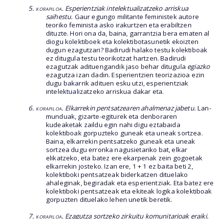
5. korapiloa
. Esperientziak intelektualizatzeko arriskua
saihestu.
Gaur egungo militante feministek autore
teoriko feminista asko irakurtzen eta erabiltzen
dituzte. Hori ona da, baina, garrantzia bera ematen al
diogu kolektiboek eta kolektibotasunetik ekoizten
dugun ezagutzari? Badirudi halako testu kolektiboak
ez ditugula testu teorikotzat hartzen. Badirudi
ezagutzak adituengandik jaso behar ditugula
egiazko
ezagutza izan dadin. Esperientzien teorizazioa ezin
dugu bakarrik adituen esku utzi, esperientziak
intelektualizatzeko arriskua dakar eta.
6. korapiloa
. Elkarrekin pentsatzearen ahalmenaz jabetu.
Lan-
munduak, gizarte-egiturek eta denboraren
kudeaketak zaildu egin nahi digu eztabaida
kolektiboak gorpuzteko guneak eta uneak sortzea.
Baina, elkarrekin pentsatzeko guneak eta uneak
sortzea dugu erronka nagusietariko bat, elkar
elikatzeko, eta batez ere ekarpenak zein gogoetak
elkarrekin josteko. Izan ere, 1 + 1 ez baita beti 2,
kolektiboki pentsatzeak biderkatzen dituelako
ahaleginak, begiradak eta esperientziak. Eta batez ere
kolektiboki pentsatzeak eta ekiteak logika kolektiboak
gorpuzten dituelako lehen unetik beretik.
7.
korapiloa
. Ezagutza sortzeko zirkuitu komunitarioak eraiki.