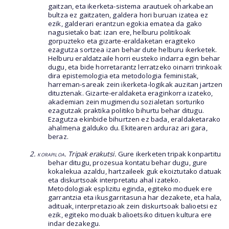
gaitzan, eta ikerketa-sistema arautuek oharkabean
bultza ez gaitzaten, galdera hori buruan izatea ez
ezik, galderari erantzun egokia ematea da gako
nagusietako bat: izan ere, helburu politikoak
gorpuzteko eta gizarte-eraldaketan eragiteko
ezagutza sortzea izan behar dute helburu ikerketek.
Helburu eraldatzaile horri eusteko indarra egin behar
dugu, eta bide horretarantz lerratzeko oinarri trinkoak
dira epistemologia eta metodologia feministak,
harreman-sareak zein ikerketa-logikak auzitan jartzen
dituztenak. Gizarte-eraldaketa eraginkorra izateko,
akademian zein mugimendu sozialetan sorturiko
ezagutzak praktika politiko bihurtu behar ditugu.
Ezagutza ekinbide bihurtzen ez bada, eraldaketarako
ahalmena galduko du. Ekitearen arduraz ari gara,
beraz.
2. korapiloa
. Tripak erakutsi.
Gure ikerketen tripak konpartitu
behar ditugu, prozesua kontatu behar dugu, gure
kokalekua azaldu, hartzaileek guk ekoiztutako datuak
eta diskurtsoak interpretatu ahal izateko.
Metodologiak esplizitu eginda, egiteko moduek ere
garrantzia eta ikusgarritasuna har dezakete, eta hala,
adituak, interpretazioak zein diskurtsoak balioetsi ez
ezik, egiteko moduak balioetsiko dituen kultura ere
indar dezakegu.