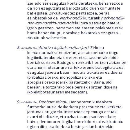
Zer edo zer ezagutza kontsideratzeko, beharrezkoa
da hori ezagutzatzat balioztatuko duen komunitate
bat egotea. Zirkuitu-motez pentsatzea, beraz,
ezinbestekoa da.
Nork-nondik
kulturatik
nork-nondik-
non-zer-norekin-nora-nola
kultura osatuago batera
igaro gaitezen, harreman eta sareen nolakotasunak
hartu behar ditugu, norabide bakarreko ezagutza-
zirkuituak saihesteko.
8. korapiloa. A
itortza-logikak auzitan jarri.
Zirkuitu
komunitarioak sendotzean, asmatu beharko dugu
legitimitaterako eta erreferentzialtasunerako bide
berriak sortzen. Badugu erronkarik hor: izen-abizenen
eta anonimotasunaren arteko eremu bat egituratzea,
ezagutza jabetza baten modura trukatzen ez duena
(pribatizaziorako, monopolizaziorako eta
apropiaziorako joerak baztertzeko). Baina, aldi
berean, aitortzarako bide berriak sortzen dituena
(kolektibotasunaren mesedetan).
9. korapiloa
. Denbora zaindu.
Denboraren kudeaketa
funtsezko auzia da ikerketa-prozesuez eta ikerketa-
jardunaz ari garela. Instituzioek epemuga estuak
ezarri ohi dituzte, eta azkartasuna saritzen dute;
baina, denboraren logika horrek ikertzaileak kateatu
egiten ditu, eta ikerketa beste jardun batzuekin