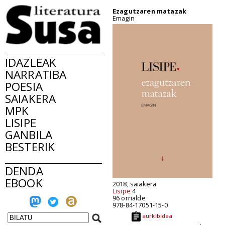
Ezagutzaren matazak
Emagin
IDAZLEAK
NARRATIBA
POESIA
SAIAKERA
MPK
LISIPE
GANBILA
BESTERIK
DENDA
EBOOK
2018, saiakera
Lisipe
4
96 orrialde
978-84-17051-15-0
aurkibidea