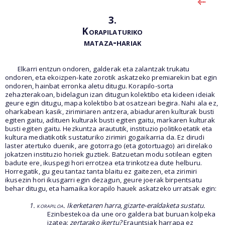
3.
Korapilaturiko
mataza-hariak
Elkarri entzun ondoren, galderak eta zalantzak trukatu
ondoren, eta ekoizpen-kate zorotik askatzeko premiarekin bat egin
ondoren, hainbat erronka aletu ditugu. Korapilo-sorta
zehazterakoan, bidelagun izan ditugun kolektibo eta kideen ideiak
geure egin ditugu, mapa kolektibo bat osatzeari begira. Nahi ala ez,
oharkabean kasik, zirimiriaren antzera, abiaduraren kulturak busti
egiten gaitu, adituen kulturak busti egiten gaitu, markaren kulturak
busti egiten gaitu. Hezkuntza araututik, instituzio politikoetatik eta
kultura mediatikotik sustaturiko zirimiri gogaikarria da. Ez dirudi
laster atertuko duenik, are gotorrago (eta gotortuago) ari direlako
jokatzen instituzio horiek guztiek. Batzuetan modu sotilean egiten
badute ere, ikuspegi hori errotzea eta trinkotzea dute helburu.
Horregatik, gu geu tantaz tanta blaitu ez gaitezen, eta zirimiri
ikusezin hori ikusgarri egin dezagun, geure joerak birpentsatu
behar ditugu, eta hamaika korapilo hauek askatzeko urratsak egin:
1. korapiloa
. Ikerketaren harra, gizarte-eraldaketa sustatu.
Ezinbestekoa da une oro galdera bat buruan kolpeka
izatea:
zertarako ikertu?
Erauntsiak harrapa ez