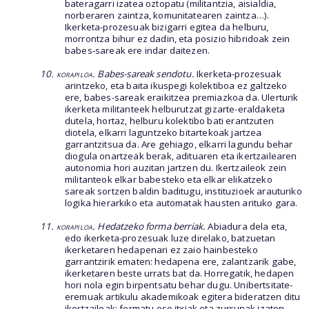
bateragarri izatea oztopatu (militantzia, aisialdia,
norberaren zaintza, komunitatearen zaintza…).
Ikerketa-prozesuak bizigarri egitea da helburu,
morrontza bihur ez dadin, eta posizio hibridoak zein
babes-sareak ere indar daitezen.
10. korapiloa
. Babes-sareak sendotu.
Ikerketa-prozesuak
arintzeko, eta baita ikuspegi kolektiboa ez galtzeko
ere, babes-sareak eraikitzea premiazkoa da. Ulerturik
ikerketa militanteek helburutzat gizarte-eraldaketa
dutela, hortaz, helburu kolektibo bati erantzuten
diotela, elkarri laguntzeko bitartekoak jartzea
garrantzitsua da. Are gehiago, elkarri lagundu behar
diogula onartzeak berak, adituaren eta ikertzailearen
autonomia hori auzitan jartzen du. Ikertzaileok zein
militanteok elkar babesteko eta elkar elikatzeko
sareak sortzen baldin baditugu, instituzioek arauturiko
logika hierarkiko eta automatak hausten arituko gara.
11. korapiloa
. Hedatzeko forma berriak.
Abiadura dela eta,
edo ikerketa-prozesuak luze direlako, batzuetan
ikerketaren hedapenari ez zaio hainbesteko
garrantzirik ematen: hedapena ere, zalantzarik gabe,
ikerketaren beste urrats bat da. Horregatik, hedapen
hori nola egin birpentsatu behar dugu. Unibertsitate-
eremuak artikulu akademikoak egitera bideratzen ditu
ikertzaileak; formatu oso itxiak eta zurrunak izaten