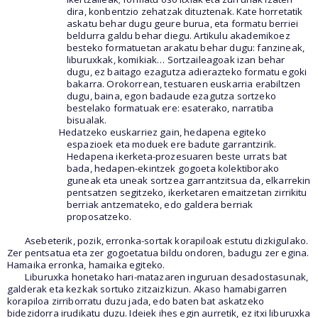
dira, konbentzio zehatzak dituztenak. Kate horretatik
askatu behar dugu geure burua, eta formatu berriei
beldurra galdu behar diegu. Artikulu akademikoez
besteko formatuetan arakatu behar dugu: fanzineak,
liburuxkak, komikiak… Sortzaileagoak izan behar
dugu, ez baitago ezagutza adierazteko formatu egoki
bakarra. Orokorrean, testuaren euskarria erabiltzen
dugu, baina, egon badaude ezagutza sortzeko
bestelako formatuak ere: esaterako, narratiba
bisualak.
Hedatzeko euskarriez gain, hedapena egiteko
espazioek eta moduek ere badute garrantzirik.
Hedapena ikerketa-prozesuaren beste urrats bat
bada, hedapen-ekintzek gogoeta kolektiborako
guneak eta uneak sortzea garrantzitsua da, elkarrekin
pentsatzen segitzeko, ikerketaren emaitzetan zirrikitu
berriak antzemateko, edo galdera berriak
proposatzeko.
Asebeterik, pozik, erronka-sortak korapiloak estutu dizkigulako.
Zer pentsatua eta zer gogoetatua bildu ondoren, badugu zer egina.
Hamaika erronka, hamaika egiteko.
Liburuxka honetako hari-matazaren inguruan desadostasunak,
galderak eta kezkak sortuko zitzaizkizun. Akaso hamabigarren
korapiloa zirriborratu duzu jada, edo baten bat askatzeko
bidezidorra irudikatu duzu. Ideiek ihes egin aurretik, ez itxi liburuxka