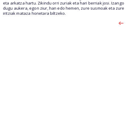
eta arkatza hartu. Zikindu orri zuriak eta hari berriak josi. Izango
dugu aukera, egon ziur, han edo hemen, zure susmoak eta zure
iritziak mataza honetara biltzeko.