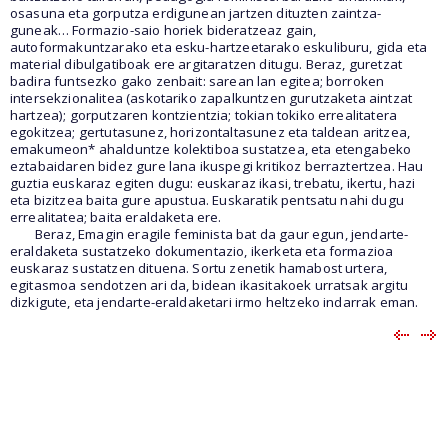
osasuna eta gorputza erdigunean jartzen dituzten zaintza-
guneak… Formazio-saio horiek bideratzeaz gain,
autoformakuntzarako eta esku-hartzeetarako eskuliburu, gida eta
material dibulgatiboak ere argitaratzen ditugu. Beraz, guretzat
badira funtsezko gako zenbait: sarean lan egitea; borroken
intersekzionalitea (askotariko zapalkuntzen gurutzaketa aintzat
hartzea); gorputzaren kontzientzia; tokian tokiko errealitatera
egokitzea; gertutasunez, horizontaltasunez eta taldean aritzea,
emakumeon* ahalduntze kolektiboa sustatzea, eta etengabeko
eztabaidaren bidez gure lana ikuspegi kritikoz berraztertzea. Hau
guztia euskaraz egiten dugu: euskaraz ikasi, trebatu, ikertu, hazi
eta bizitzea baita gure apustua. Euskaratik pentsatu nahi dugu
errealitatea; baita eraldaketa ere.
Beraz, Emagin eragile feminista bat da gaur egun, jendarte-
eraldaketa sustatzeko dokumentazio, ikerketa eta formazioa
euskaraz sustatzen dituena. Sortu zenetik hamabost urtera,
egitasmoa sendotzen ari da, bidean ikasitakoek urratsak argitu
dizkigute, eta jendarte-eraldaketari irmo heltzeko indarrak eman.