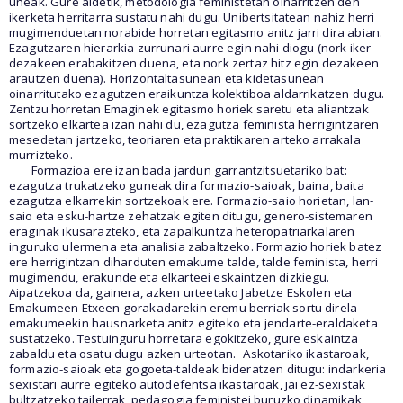
uneak. Gure aldetik, metodologia feministetan oinarritzen den
ikerketa herritarra sustatu nahi dugu. Unibertsitatean nahiz herri
mugimenduetan norabide horretan egitasmo anitz jarri dira abian.
Ezagutzaren hierarkia zurrunari aurre egin nahi diogu (nork iker
dezakeen erabakitzen duena, eta nork zertaz hitz egin dezakeen
arautzen duena). Horizontaltasunean eta kidetasunean
oinarritutako ezagutzen eraikuntza kolektiboa aldarrikatzen dugu.
Zentzu horretan Emaginek egitasmo horiek saretu eta aliantzak
sortzeko elkartea izan nahi du, ezagutza feminista herrigintzaren
mesedetan jartzeko, teoriaren eta praktikaren arteko arrakala
murrizteko.
Formazioa ere izan bada jardun garrantzitsuetariko bat:
ezagutza trukatzeko guneak dira formazio-saioak, baina, baita
ezagutza elkarrekin sortzekoak ere. Formazio-saio horietan, lan-
saio eta esku-hartze zehatzak egiten ditugu, genero-sistemaren
eraginak ikusarazteko, eta zapalkuntza heteropatriarkalaren
inguruko ulermena eta analisia zabaltzeko. Formazio horiek batez
ere herrigintzan diharduten emakume talde, talde feminista, herri
mugimendu, erakunde eta elkarteei eskaintzen dizkiegu.
Aipatzekoa da, gainera, azken urteetako Jabetze Eskolen eta
Emakumeen Etxeen gorakadarekin eremu berriak sortu direla
emakumeekin hausnarketa anitz egiteko eta jendarte-eraldaketa
sustatzeko. Testuinguru horretara egokitzeko, gure eskaintza
zabaldu eta osatu dugu azken urteotan.
Askotariko ikastaroak,
formazio-saioak eta gogoeta-taldeak bideratzen ditugu: indarkeria
sexistari aurre egiteko autodefentsa ikastaroak, jai ez-sexistak
bultzatzeko tailerrak, pedagogia feministei buruzko dinamikak,