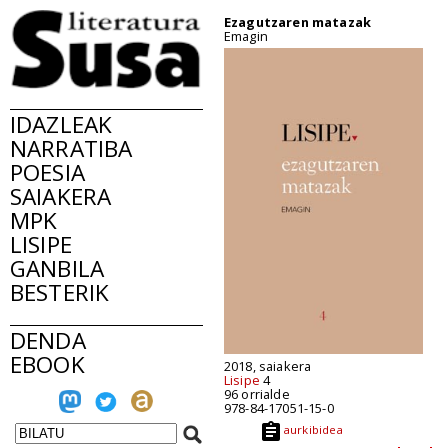
Ezagutzaren matazak
Emagin
IDAZLEAK
NARRATIBA
POESIA
SAIAKERA
MPK
LISIPE
GANBILA
BESTERIK
DENDA
EBOOK
2018, saiakera
Lisipe
4
96 orrialde
978-84-17051-15-0
aurkibidea