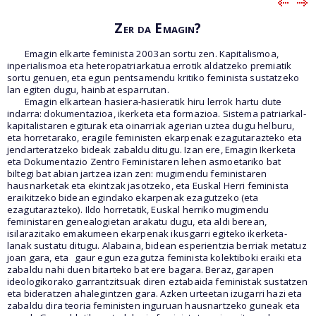
Zer da Emagin?
Emagin elkarte feminista 2003an sortu zen. Kapitalismoa,
inperialismoa eta heteropatriarkatua errotik aldatzeko premiatik
sortu genuen, eta egun pentsamendu kritiko feminista sustatzeko
lan egiten dugu, hainbat esparrutan.
Emagin elkartean hasiera-hasieratik hiru lerrok hartu dute
indarra: dokumentazioa, ikerketa eta formazioa. Sistema patriarkal-
kapitalistaren egiturak eta oinarriak agerian uztea dugu helburu,
eta horretarako, eragile feministen ekarpenak ezagutarazteko eta
jendarteratzeko bideak zabaldu ditugu. Izan ere, Emagin Ikerketa
eta Dokumentazio Zentro Feministaren lehen asmoetariko bat
biltegi bat abian jartzea izan zen: mugimendu feministaren
hausnarketak eta ekintzak jasotzeko, eta Euskal Herri feminista
eraikitzeko bidean egindako ekarpenak ezagutzeko (eta
ezagutarazteko). Ildo horretatik, Euskal herriko mugimendu
feministaren genealogietan arakatu dugu, eta aldi berean,
isilarazitako emakumeen ekarpenak ikusgarri egiteko ikerketa-
lanak sustatu ditugu. Alabaina, bidean esperientzia berriak metatuz
joan gara, eta
gaur egun ezagutza feminista kolektiboki eraiki eta
zabaldu nahi duen bitarteko bat ere bagara. Beraz, garapen
ideologikorako garrantzitsuak diren eztabaida feministak sustatzen
eta bideratzen ahalegintzen gara. Azken urteetan izugarri hazi eta
zabaldu dira teoria feministen inguruan hausnartzeko guneak eta