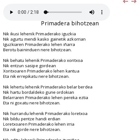
Primadera bihotzean
Nik ikusi lehenik Primaderako iguzkia
Nik agurtu mendi kasko gainetik azkorrian
Iguzkiaren Primaderako lehen iñarra
Berotu baininduen nere bihotzean.
Nik behatu lehenik Primaderako xoritxoa
Nik entzun sasipe gordean
Xoritxoaren Primaderako lehen kantua
Eta nik errepikatu nere bihotzean.
Nik lehertu lehenik Primaderako belar berdea
Nik hartu bordaldeko gune ordokian
Belarraren Primaderako lehen pereka eztia
Eta ni goxatu nere bihotzean.
Nik hurrandu lehenik Primaderako loretxoa
Nik bildu pentze handi erdian
Loretxoaren Primaderako lehen irria
Eta nik gorde nere bihotzean.