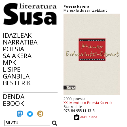
Poesia kaiera
Manex Erdozaintzi-Etxart
IDAZLEAK
NARRATIBA
POESIA
SAIAKERA
MPK
LISIPE
GANBILA
BESTERIK
DENDA
2000, poesia
EBOOK
XX. Mendeko Poesia Kaierak
64 orrialde
978-84-95511-13-3
aurkibidea