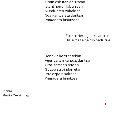
Orain eskutan daukatan
Istant honen laburrean
Munduaren zabalean
Noa kantuz eta dantzan
Primadera bihotzean!
Euskal Herri guziko anaiak
Bizia maite baldin baduzue...
Denak elkarri estekan
Ager gaiten kantuz, dantzan
Giza-semeen artean
Gogoa su pindarretan
Irria ezpain xokoan
Primadera bihotzean!
1962
w
Musika: Txomin Hegi