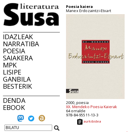
Poesia kaiera
Manex Erdozaintzi-Etxart
IDAZLEAK
NARRATIBA
POESIA
SAIAKERA
MPK
LISIPE
GANBILA
BESTERIK
DENDA
2000, poesia
EBOOK
XX. Mendeko Poesia Kaierak
64 orrialde
978-84-95511-13-3
aurkibidea