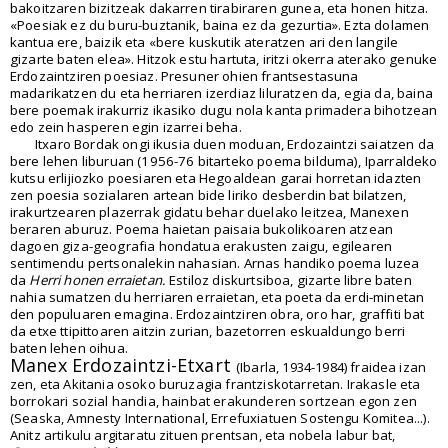
bakoitzaren bizitzeak dakarren tirabiraren gunea, eta honen hitza.
«Poesiak ez du buru-buztanik, baina ez da gezurtia». Ezta dolamen
kantua ere, baizik eta «bere kuskutik ateratzen ari den langile
gizarte baten elea». Hitzok estu hartuta, iritzi okerra aterako genuke
Erdozaintziren poesiaz. Presuner ohien frantsestasuna
madarikatzen du eta herriaren izerdiaz liluratzen da, egia da, baina
bere poemak irakurriz ikasiko dugu nola kanta primadera bihotzean
edo zein hasperen egin izarrei beha.
Itxaro Bordak ongi ikusia duen moduan, Erdozaintzi saiatzen da
bere lehen liburuan (1956-76 bitarteko poema bilduma), Iparraldeko
kutsu erlijiozko poesiaren eta Hegoaldean garai horretan idazten
zen poesia sozialaren artean bide liriko desberdin bat bilatzen,
irakurtzearen plazerrak gidatu behar duelako leitzea, Manexen
beraren aburuz. Poema haietan paisaia bukolikoaren atzean
dagoen giza-geografia hondatua erakusten zaigu, egilearen
sentimendu pertsonalekin nahasian. Arnas handiko poema luzea
da
Herri honen erraietan.
Estiloz diskurtsiboa, gizarte libre baten
nahia sumatzen du herriaren erraietan, eta poeta da erdi-minetan
den populuaren emagina. Erdozaintziren obra, oro har, graffiti bat
da etxe ttipittoaren aitzin zurian, bazetorren eskualdungo berri
baten lehen oihua.
Manex Erdozaintzi-Etxart
(Ibarla, 1934-1984) fraidea izan
zen, eta Akitania osoko buruzagia frantziskotarretan. Irakasle eta
borrokari sozial handia, hainbat erakunderen sortzean egon zen
(Seaska, Amnesty International, Errefuxiatuen Sostengu Komitea...).
Anitz artikulu argitaratu zituen prentsan, eta nobela labur bat,