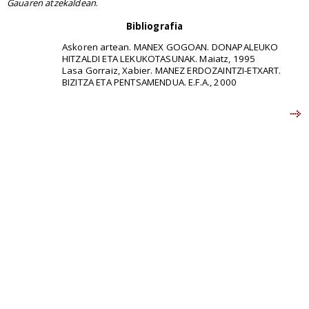
Gauaren atzekaldean
.
Bibliografia
Askoren artean. MANEX GOGOAN. DONAPALEUKO
HITZALDI ETA LEKUKOTASUNAK. Maiatz, 1995
Lasa Gorraiz, Xabier. MANEZ ERDOZAINTZI-ETXART.
BIZITZA ETA PENTSAMENDUA. E.F.A., 2000