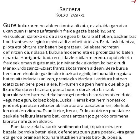
Sarrera
Koldo Izagirre
Gure
kulturaren notableen kontra altxata, eztabaida garratza
ukan zuen Piarres Lafitterekin fraide gazte batek 1956an:
«Eskualdun izaiteko ez da aski egitea bilkura bat heben, bazkari bat
hor, frantsesez eginiko mintzaldi zonbeit artetan. Ez da aski dantza,
pilota eta ohitura zonbeiten begiratzea». Salaketa horretan
definitzen da, nolabait, kultura moderno eta ez probintziano baten
oinarria. Harrigarria bada ere, idazle zibilaren eredua apaizek eta
fraideek eman digute maiz, Jon Mirandek akademiko bat dirudi
Manex Erdozaintzi-Etxart frantziskotarraren aldean. Bere burua
herriaren ekinbide guztietako idazkari eginik, belaunaldi engaiatu
baten aitzindaria izan zen, premiazko idazlea. Larridura batean
idatzi zuen bere poesia ere, hil-hurren dagoen herria duelako gai.
Itxaro Bordaren hitzetan, poeta honen obrak eta bizitzak
Iparraldearen barnealdeko berrogei urteko historia osatzen dute,
«egunez egun, kolpez kolpe, Euskal Herriak eta herri honetako
jendeek pairatzen zituztenak literaturara pasatzearren, olerkiak
lerrokatzen zituen». Esan liteke, beraz, Erdozaintziren poesiak ez
zeukala helburu literario bat, kontzientzian joz geroko oroimena
labratu nahi zuen aldetik.
Poesia ez zela bakarrik sentimendu bat, tripako mina ere
bazela, borroka baten elea, defendatu zuen gure poetak. «Iragana
eta geroa orainean lotu nahi lituzkeen amets bat» du poesia,