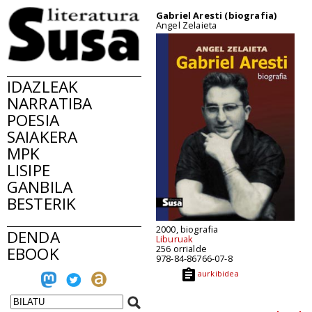
Gabriel Aresti (biografia)
Angel Zelaieta
IDAZLEAK
NARRATIBA
POESIA
SAIAKERA
MPK
LISIPE
GANBILA
BESTERIK
2000, biografia
DENDA
Liburuak
256 orrialde
EBOOK
978-84-86766-07-8
aurkibidea