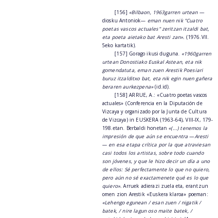
[156]
«Bilbaon, 1963garren urtean
—
diosku Antoniok—
eman nuen nik "Cuatro
poetas vascos actuales" zeritzan itzaldi bat,
eta poeta aietako bat Aresti zan».
(1976.VII.
5eko kartatik).
[157] Gorago ikusi duguna.
«1960garren
urtean Donostiako Euskal Astean, eta nik
gomendatuta, eman zuen Arestik Poesiari
buruz itzalditxo bat, eta nik egin nuen gañera
beraren aurkezpena»
(id.id).
[158] ARRUE, A.: «Cuatro poetas vascos
actuales» (Conferencia en la Diputación de
Vizcaya y organizado por la Junta de Cultura
de Vizcaya) in EUSKERA (1963-64), VIII-IX, 179-
198.etan. Berbaldi honetan
«(...) tenemos la
impresión de que aún se encuentra
—
Aresti
—
en esa etapa crítica por la que atraviesan
casi todos los artistas, sobre todo cuando
son jóvenes, y que le hizo decir un día a uno
de ellos: Sé perfectamente lo que no quiero,
pero aún no sé exactamenete qué es lo que
quiero».
Arruek adierazi zuela eta, erantzun
omen zion Arestik «Euskera klaroa» poeman:
«Lehengo egunean / esan zuen / nigatik /
batek, / nire lagun oso maite batek, /