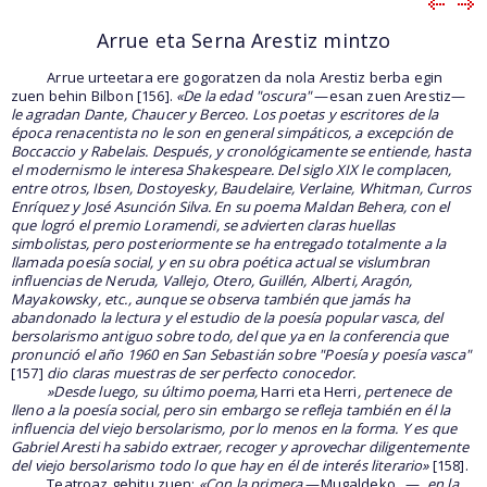
Arrue eta Serna Arestiz mintzo
Arrue urteetara ere gogoratzen da nola Arestiz berba egin
zuen behin Bilbon [156].
«De la edad "oscura"
—esan zuen Arestiz—
le agradan Dante, Chaucer y Berceo. Los poetas y escritores de la
época renacentista no le son en general simpáticos, a excepción de
Boccaccio y Rabelais. Después, y cronológicamente se entiende, hasta
el modernismo le interesa Shakespeare. Del siglo XIX le complacen,
entre otros, Ibsen, Dostoyesky, Baudelaire, Verlaine, Whitman, Curros
Enríquez y José Asunción Silva. En su poema Maldan Behera, con el
que logró el premio Loramendi, se advierten claras huellas
simbolistas, pero posteriormente se ha entregado totalmente a la
llamada poesía social, y en su obra poética actual se vislumbran
influencias de Neruda, Vallejo, Otero, Guillén, Alberti, Aragón,
Mayakowsky, etc., aunque se observa también que jamás ha
abandonado la lectura y el estudio de la poesía popular vasca, del
bersolarismo antiguo sobre todo, del que ya en la conferencia que
pronunció el año 1960 en San Sebastián sobre "Poesía y poesía vasca"
[157]
dio claras muestras de ser perfecto conocedor.
»Desde luego, su último poema,
Harri eta Herri
, pertenece de
lleno a la poesía social, pero sin embargo se refleja también en él la
influencia del viejo bersolarismo, por lo menos en la forma. Y es que
Gabriel Aresti ha sabido extraer, recoger y aprovechar diligentemente
del viejo bersolarismo todo lo que hay en él de interés literario»
[158].
Teatroaz gehitu zuen:
«Con la primera
—Mugaldeko
...
—
, en la