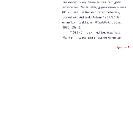
lan egingo nuen, baina jentea zein gutxi
arduratzen den ikusirik, gogoa galdu nuen».
(Ik. «Euskal Teatro berri baten beharra»,
Donostiako Antzerki Astean 1964.V.13an
emaniko hitzaldia, in
Hitzaldiak...,
Susa,
1986, 59an).
[159] «Brindis» ineditoa.
Harri eta
Herri
ren hitzaurrean ematekoa omen zen.