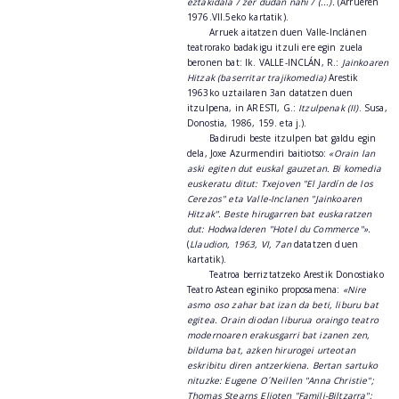
eztakidala / zer dudan nahi / (...).
(Arrueren
1976.VII.5eko kartatik).
Arruek aitatzen duen Valle-Inclánen
teatrorako badakigu itzuli ere egin zuela
beronen bat: Ik. VALLE-INCLÁN, R.:
Jainkoaren
Hitzak (baserritar trajikomedia)
Arestik
1963ko uztailaren 3an datatzen duen
itzulpena, in ARESTI, G.:
Itzulpenak (II)
. Susa,
Donostia, 1986, 159. eta j.).
Badirudi beste itzulpen bat galdu egin
dela, Joxe Azurmendiri baitiotso:
«Orain lan
aski egiten dut euskal gauzetan. Bi komedia
euskeratu ditut: Txejoven "El Jardín de los
Cerezos" eta Valle-Inclanen "Jainkoaren
Hitzak". Beste hirugarren bat euskaratzen
dut: Hodwalderen "Hotel du Commerce"».
(
Llaudion, 1963, VI, 7an
datatzen duen
kartatik).
Teatroa berriztatzeko Arestik Donostiako
Teatro Astean eginiko proposamena:
«Nire
asmo oso zahar bat izan da beti, liburu bat
egitea. Orain diodan liburua oraingo teatro
modernoaren erakusgarri bat izanen zen,
bilduma bat, azken hirurogei urteotan
eskribitu diren antzerkiena. Bertan sartuko
nituzke: Eugene O´Neillen "Anna Christie";
Thomas Stearns Elioten "Famili-Biltzarra";