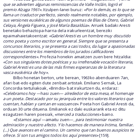
que se advierten algunas reminiscencias de Valle Inclán, logró el
premio Alzaga 1961».
Itzulpen-lanei buruz:
«Por lo demás, es lo que se
llama un traductor perfecto, siendo realmente notables, por ejemplo,
sus versiones euskéricas de algunos poemas de Blas de Otero, Gabriel
Celaya, Ángela Figuera, y José María Basaldúa».
Arruek badaki Aresti
benetako behaztopa-harria dela irakurleentzat, bereziki
epaimahaietakoentzat:
«Gabriel Aresti es un hombre muy discutido
como poeta y como escritor en general. Siempre que se presenta a
concursos literarios, y se presenta a casi todos, da lugar a apasionadas
discusiones entre los miembros de los jurados calificadores
correspondientes».
Profezia honekin amaitzen zuen bere hitzaldia:
«Con sus singulares dotes poéticas y su irrefrenable vocación literaria,
Gabriel Aresti es una de las más firmes esperanzas de la literatura
vasca euskérica de hoy».
Bilbo honetan berton, urte berean, 1963ko abenduaren 7an,
afari bat-edo egiten dute zenbait artistak. Emiliano Sernak, La
Concordia tertuliakoak, «Brindis» bat irakurtzen du, erdaraz:
«Celebramos hoy
—hasi zuen—
alrededor de esta mesa, el homenaje
a un poeta. Destacado por su jerarquía entre los valores literarios que
cuentan, hablan y cantan en vascuence»
. Poeta hori Gabriel Aresti da,
orduan 30 urte dituena. Emilianok ez daki euskararik eta ez ditu
ezagutzen haren poesiak,
«merced a traducciones»
baino.
«Estamos aquí
—amaitu zuen—,
para testimoniar nuestra
admiración y nuestro afecto. Y lo hacemos de manera íntima, familiar.
(...) Que avances en el camino. Un camino que tan buenos auspicios te
ofrece. Sí son tus amigos todos los aquí presentes»
[159].