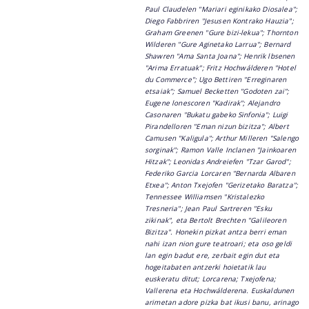
Paul Claudelen "Mariari eginikako Diosalea";
Diego Fabbriren "Jesusen Kontrako Hauzia";
Graham Greenen "Gure bizi-lekua"; Thornton
Wilderen "Gure Aginetako Larrua"; Bernard
Shawren "Ama Santa Joana"; Henrik lbsenen
"Arima Erratuak"; Fritz Hochwálderen "Hotel
du Commerce"; Ugo Bettiren "Erreginaren
etsaiak"; Samuel Becketten "Godoten zai";
Eugene lonescoren "Kadirak"; Alejandro
Casonaren "Bukatu gabeko Sinfonia"; Luigi
Pirandelloren "Eman nizun bizitza"; Albert
Camusen "Kaligula"; Arthur Milleren "Salengo
sorginak"; Ramon Valle Inclanen "Jainkoaren
Hitzak"; Leonidas Andreiefen "Tzar Garod";
Federiko Garcia Lorcaren "Bernarda Albaren
Etxea"; Anton Txejofen "Gerizetako Baratza";
Tennessee Williamsen "Kristalezko
Tresneria"; Jean Paul Sartreren "Esku
zikinak", eta Bertolt Brechten "Galileoren
Bizitza". Honekin pizkat antza berri eman
nahi izan nion gure teatroari; eta oso geldi
lan egin badut ere, zerbait egin dut eta
hogeitabaten antzerki hoietatik lau
euskeratu ditut; Lorcarena; Txejofena;
Vallerena eta Hochwálderena. Euskaldunen
arimetan adore pizka bat ikusi banu, arinago