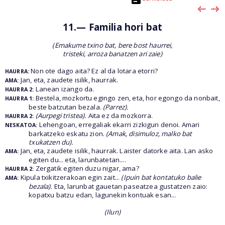
11.— Familia hori bat
(Emakume txino bat, bere bost haurrei,
tristeki, arroza banatzen ari zaie)
Non ote dago aita? Ez al da lotara etorri?
HAURRA:
Jan, eta, zaudete isilik, haurrak.
AMA:
Lanean izango da.
HAURRA 2:
Bestela, mozkortu egingo zen, eta, hor egongo da nonbait,
HAURRA 1:
beste batzutan bezala.
(Parrez).
(Aurpegi tristea).
Aita ez da mozkorra.
HAURRA 2:
Lehengoan, erregaliak ekarri zizkigun denoi. Amari
NESKATOA:
barkatzeko eskatu zion.
(Amak, disimuloz, malko bat
txukatzen du).
Jan, eta, zaudete isilik, haurrak. Laister datorke aita. Lan asko
AMA:
egiten du... eta, larunbatetan....
Zergatik egiten duzu nigar, ama?
HAURRA 2:
Kipula txikitzerakoan egin zait...
(Ipuin bat kontatuko balie
AMA:
bezala).
Eta, larunbat gauetan paseatzea gustatzen zaio:
kopatxu batzu edan, lagunekin kontuak esan...
(Ilun)