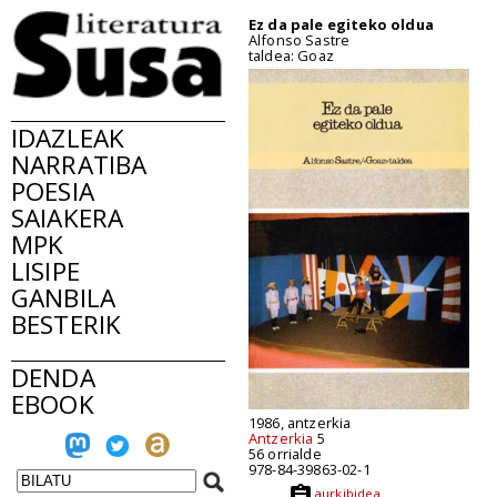
Ez da pale egiteko oldua
Alfonso Sastre
taldea: Goaz
IDAZLEAK
NARRATIBA
POESIA
SAIAKERA
MPK
LISIPE
GANBILA
BESTERIK
DENDA
EBOOK
1986, antzerkia
Antzerkia
5
56 orrialde
978-84-39863-02-1
aurkibidea