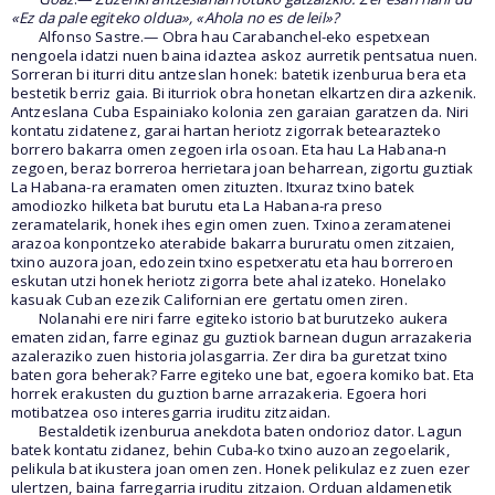
«Ez da pale egiteko oldua», «Ahola no es de leil»?
Alfonso Sastre.— Obra hau Carabanchel-eko espetxean
nengoela idatzi nuen baina idaztea askoz aurretik pentsatua nuen.
Sorreran bi iturri ditu antzeslan honek: batetik izenburua bera eta
bestetik berriz gaia. Bi iturriok obra honetan elkartzen dira azkenik.
Antzeslana Cuba Espainiako kolonia zen garaian garatzen da. Niri
kontatu zidatenez, garai hartan heriotz zigorrak betearazteko
borrero bakarra omen zegoen irla osoan. Eta hau La Habana-n
zegoen, beraz borreroa herrietara joan beharrean, zigortu guztiak
La Habana-ra eramaten omen zituzten. Itxuraz txino batek
amodiozko hilketa bat burutu eta La Habana-ra preso
zeramatelarik, honek ihes egin omen zuen. Txinoa zeramatenei
arazoa konpontzeko aterabide bakarra bururatu omen zitzaien,
txino auzora joan, edozein txino espetxeratu eta hau borreroen
eskutan utzi honek heriotz zigorra bete ahal izateko. Honelako
kasuak Cuban ezezik Californian ere gertatu omen ziren.
Nolanahi ere niri farre egiteko istorio bat burutzeko aukera
ematen zidan, farre eginaz gu guztiok barnean dugun arrazakeria
azaleraziko zuen historia jolasgarria. Zer dira ba guretzat txino
baten gora beherak? Farre egiteko une bat, egoera komiko bat. Eta
horrek erakusten du guztion barne arrazakeria. Egoera hori
motibatzea oso interesgarria iruditu zitzaidan.
Bestaldetik izenburua anekdota baten ondorioz dator. Lagun
batek kontatu zidanez, behin Cuba-ko txino auzoan zegoelarik,
pelikula bat ikustera joan omen zen. Honek pelikulaz ez zuen ezer
ulertzen, baina farregarria iruditu zitzaion. Orduan aldamenetik