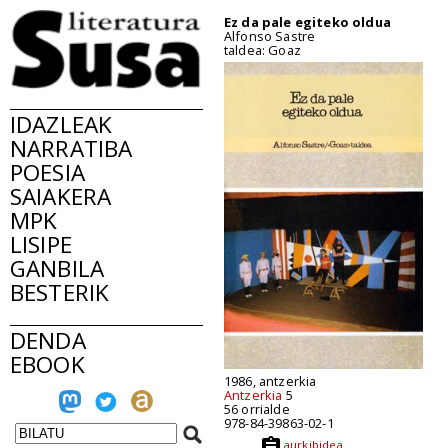
Ez da pale egiteko oldua
Alfonso Sastre
taldea: Goaz
IDAZLEAK
NARRATIBA
POESIA
SAIAKERA
MPK
LISIPE
GANBILA
BESTERIK
DENDA
EBOOK
1986, antzerkia
Antzerkia
5
56 orrialde
978-84-39863-02-1
aurkibidea