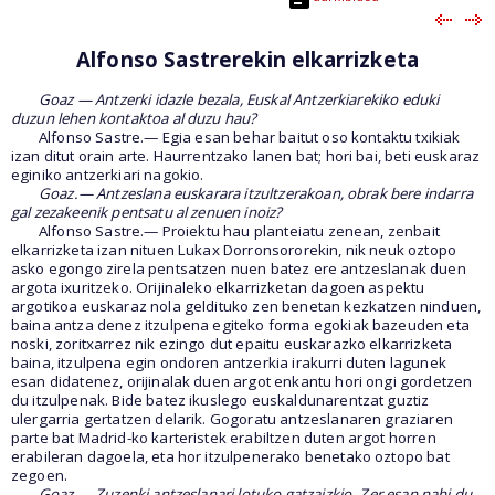
Alfonso Sastrerekin elkarrizketa
Goaz — Antzerki idazle bezala, Euskal Antzerkiarekiko eduki
duzun lehen kontaktoa al duzu hau?
Alfonso Sastre.— Egia esan behar baitut oso kontaktu txikiak
izan ditut orain arte. Haurrentzako lanen bat; hori bai, beti euskaraz
eginiko antzerkiari nagokio.
Goaz.— Antzeslana euskarara itzultzerakoan, obrak bere indarra
gal zezakeenik pentsatu al zenuen inoiz?
Alfonso Sastre.— Proiektu hau planteiatu zenean, zenbait
elkarrizketa izan nituen Lukax Dorronsororekin, nik neuk oztopo
asko egongo zirela pentsatzen nuen batez ere antzeslanak duen
argota ixuritzeko. Orijinaleko elkarrizketan dagoen aspektu
argotikoa euskaraz nola geldituko zen benetan kezkatzen ninduen,
baina antza denez itzulpena egiteko forma egokiak bazeuden eta
noski, zoritxarrez nik ezingo dut epaitu euskarazko elkarrizketa
baina, itzulpena egin ondoren antzerkia irakurri duten lagunek
esan didatenez, orijinalak duen argot enkantu hori ongi gordetzen
du itzulpenak. Bide batez ikuslego euskaldunarentzat guztiz
ulergarria gertatzen delarik. Gogoratu antzeslanaren graziaren
parte bat Madrid-ko karteristek erabiltzen duten argot horren
erabileran dagoela, eta hor itzulpenerako benetako oztopo bat
zegoen.
Goaz
.—
Zuzenki antzeslanari lotuko gatzaizkio. Zer esan nahi du