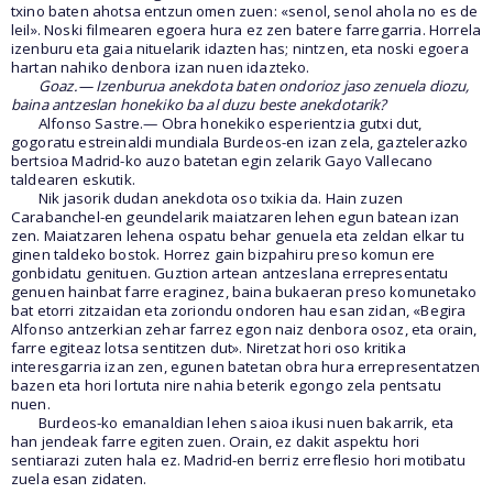
txino baten ahotsa entzun omen zuen: «senol, senol ahola no es de
leil». Noski filmearen egoera hura ez zen batere farregarria. Horrela
izenburu eta gaia nituelarik idazten has; nintzen, eta noski egoera
hartan nahiko denbora izan nuen idazteko.
Goaz.— Izenburua anekdota baten ondorioz jaso zenuela diozu,
baina antzeslan honekiko ba al duzu beste anekdotarik?
Alfonso Sastre.— Obra honekiko esperientzia gutxi dut,
gogoratu estreinaldi mundiala Burdeos-en izan zela, gaztelerazko
bertsioa Madrid-ko auzo batetan egin zelarik Gayo Vallecano
taldearen eskutik.
Nik jasorik dudan anekdota oso txikia da. Hain zuzen
Carabanchel-en geundelarik maiatzaren lehen egun batean izan
zen. Maiatzaren lehena ospatu behar genuela eta zeldan elkar tu
ginen taldeko bostok. Horrez gain bizpahiru preso komun ere
gonbidatu genituen. Guztion artean antzeslana errepresentatu
genuen hainbat farre eraginez, baina bukaeran preso komunetako
bat etorri zitzaidan eta zoriondu ondoren hau esan zidan, «Begira
Alfonso antzerkian zehar farrez egon naiz denbora osoz, eta orain,
farre egiteaz lotsa sentitzen dut». Niretzat hori oso kritika
interesgarria izan zen, egunen batetan obra hura errepresentatzen
bazen eta hori lortuta nire nahia beterik egongo zela pentsatu
nuen.
Burdeos-ko emanaldian lehen saioa ikusi nuen bakarrik, eta
han jendeak farre egiten zuen. Orain, ez dakit aspektu hori
sentiarazi zuten hala ez. Madrid-en berriz erreflesio hori motibatu
zuela esan zidaten.