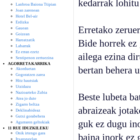
kedarrak lohitu
Lanbroa Baiona Ttipian
Joan zarenean
Hotel Bel-air
Erdizka
Erretako zeruer
Gauean
Goizean
Hareatzatik
Bide horrek ez 
Labarrak
Ez erran ezetz
ailega ezina di
Sentipenon zertuezina
AGORRETA KARRIKA
bertan behera u
Akorduetan
Gogoratzen zarea
Hitz hautsiak
Utzidazu
Nazioarteko Zubia
Beste lubeta ba
Atea jo dute
Zigarro beltza
abraizeak jotak
Deklinabideaz
Gutxi gorabehera
guk ez dugu ino
Agurraren geltokiak
11 RUE IDUZKILEKU
Onik irtengo gara
baina inork ez 
Itxarongelan