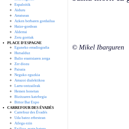
Espaloitik
Aiduru
Arratsean
Azken berbaren gordailua
Haize-gordean
Alderrai
Zeru gorriak
PLACE D'ESPAGNE
© Mikel Ibarguren
Eguneko erradiografia
Hutsalduz
Balio erantsiaren zerga
Zer diozu
Paisaia
Neguko eguzkia
Arrazoi dialektikoa
Larru-ontzaileak
Hemen honetan
Bizitzaren katebegia
Bittor Bar Expo
CARREFOUR DES ÉVADÉS
Carrefour des Évadés
Uda batez erbestean
Ailega ezin
Exilioa, esate batera