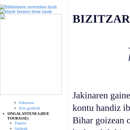
BIZITZA
Jaiotzeaz 
hiltzeaz e
F. Ga
Jakinaren gain
Eskaintza
kontu handiz i
Ezin gorderik
SINGALANTENEA (RUE
Bihar goizean 
TOURASSE)
Zugana
Galdeak