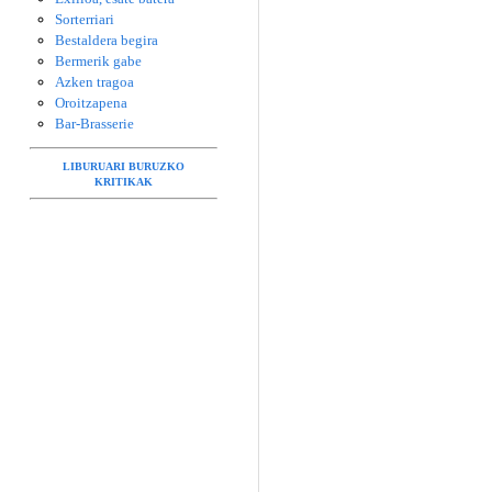
Sorterriari
Bestaldera begira
Bermerik gabe
Azken tragoa
Oroitzapena
Bar-Brasserie
LIBURUARI BURUZKO
KRITIKAK