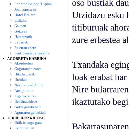
oso bustiak dau
Lanbroa Baiona Ttipian
Joan zarenean
Utzidazu esku 
Hotel Bel-air
Erdizka
titiburuak ahor
Gauean
Goizean
Hareatzatik
zure erbestea a
Labarrak
Ez erran ezetz
Sentipenon zertuezina
AGORRETA KARRIKA
Txandaka egin
Akorduetan
Gogoratzen zarea
Hitz hautsiak
loak erabat har 
Utzidazu
Nazioarteko Zubia
Nire bularrare
Atea jo dute
Zigarro beltza
ikaztutako begi
Deklinabideaz
Gutxi gorabehera
Agurraren geltokiak
11 RUE IDUZKILEKU
Onik irtengo gara
Bakartasunaren 
Itxarongelan