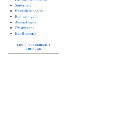
Sorterriari
Bestaldera begira
Bermerik gabe
Azken tragoa
Oroitzapena
Bar-Brasserie
LIBURUARI BURUZKO
KRITIKAK