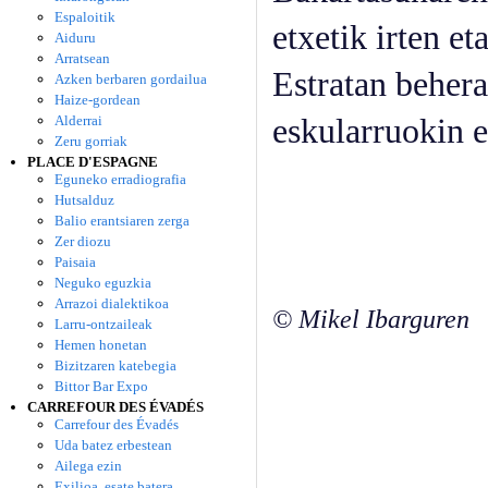
Espaloitik
etxetik irten et
Aiduru
Arratsean
Estratan beher
Azken berbaren gordailua
Haize-gordean
Alderrai
eskularruokin e
Zeru gorriak
PLACE D'ESPAGNE
Eguneko erradiografia
Hutsalduz
Balio erantsiaren zerga
Zer diozu
Paisaia
Neguko eguzkia
Arrazoi dialektikoa
© Mikel Ibarguren
Larru-ontzaileak
Hemen honetan
Bizitzaren katebegia
Bittor Bar Expo
CARREFOUR DES ÉVADÉS
Carrefour des Évadés
Uda batez erbestean
Ailega ezin
Exilioa, esate batera