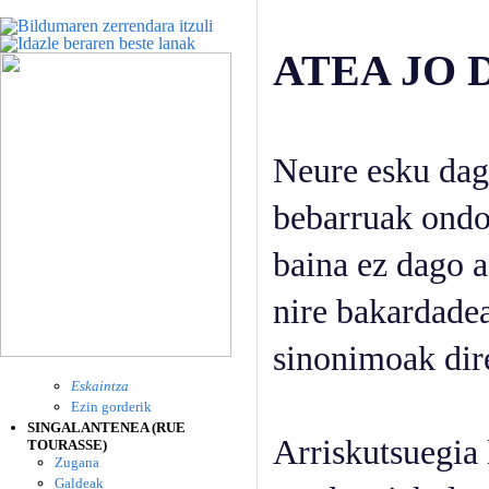
ATEA JO 
Neure esku dag
bebarruak ondo
baina ez dago a
nire bakardadea
sinonimoak dire
Eskaintza
Ezin gorderik
SINGALANTENEA (RUE
Arriskutsuegia l
TOURASSE)
Zugana
Galdeak