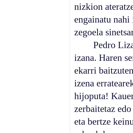
nizkion ateratz
engainatu nahi 
zegoela sinetsa
Pedro Lizaso a
izana. Haren se
ekarri baitzute
izena errateare
hijoputa! Kaue
zerbaitetaz edo
eta bertze kein