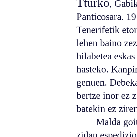
Tturko
, Gabik
Panticosara. 19
Tenerifetik eto
lehen baino zez
hilabetea eskas
hasteko. Kanpi
genuen. Debekat
bertze inor ez z
batekin ez zire
Malda goiti a
zidan espedizio