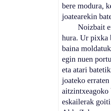
bere modura, ke
joatearekin bat
Noizbait ere i
hura. Ur pixka 
baina moldatuk
egin nuen portu
eta atari batet
joateko erraten
aitzintxeagoko 
eskailerak goit