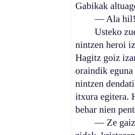
Gabikak altuago
— Ala hil!
Usteko zuen h
nintzen heroi i
Hagitz goiz iza
oraindik eguna a
nintzen dendati
itxura egitera.
behar nien pent
— Ze gaizki e