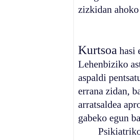
zizkidan ahoko
Kurtsoa
hasi e
Lehenbiziko ast
aspaldi pentsat
errana zidan, b
arratsaldea apr
gabeko egun ba
Psikiatrikoko