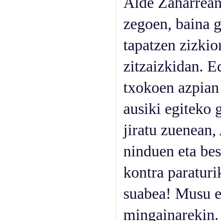
Alde Zaharrean
zegoen, baina g
tapatzen zizkion
zitzaizkidan. E
txokoen azpian 
ausiki egiteko 
jiratu zuenean,
ninduen eta bes
kontra paratur
suabea! Musu e
mingainarekin. 