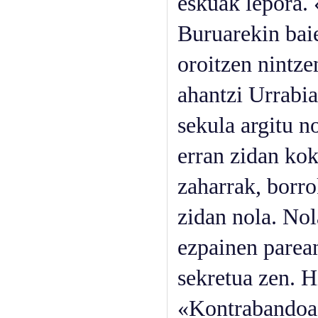
eskuak lepora. 
Buruarekin baie
oroitzen nintze
ahantzi Urrabia
sekula argitu n
erran zidan kok
zaharrak, borro
zidan nola. Nol
ezpainen parean
sekretua zen. H
«Kontrabandoa!