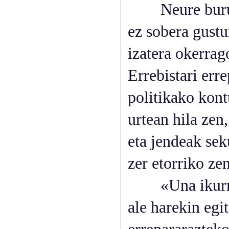
Neure buruare
ez sobera gustu
izatera okerrag
Errebistari err
politikako kont
urtean hila zen
eta jendeak sek
zer etorriko zen
«Una ikurriña
ale harekin egi