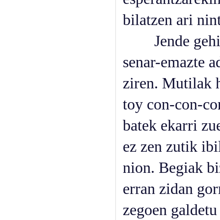
bilatzen ari ni
Jende gehiago
senar-emazte a
ziren. Mutilak 
toy con-con-con
batek ekarri zu
ez zen zutik ib
nion. Begiak bi
erran zidan go
zegoen galdetu 