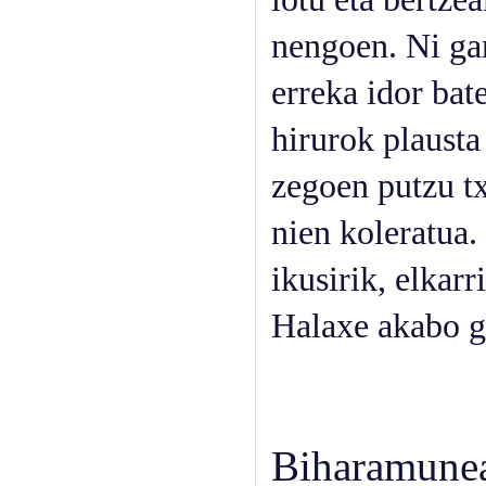
nengoen. Ni gar
erreka idor bat
hirurok plausta
zegoen putzu t
nien koleratua.
ikusirik, elkarr
Halaxe akabo g
Biharamune