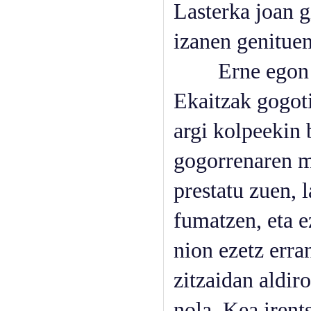
Lasterka joan g
izanen genituen
Erne egon gine
Ekaitzak gogoti
argi kolpeekin 
gogorrenaren m
prestatu zuen, 
fumatzen, eta e
nion ezetz erra
zitzaidan aldir
nola. Kea irent