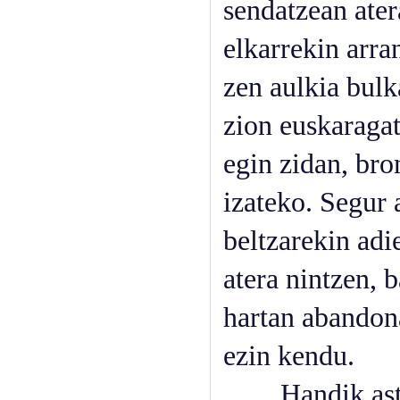
sendatzean ater
elkarrekin arra
zen aulkia bulk
zion euskaragat
egin zidan, bro
izateko. Segur 
beltzarekin adi
atera nintzen, 
hartan abandona
ezin kendu.
Handik aste pa