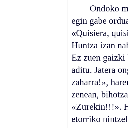
Ondoko mutila 
egin gabe ordua
«Quisiera, quis
Huntza izan nah
Ez zuen gaizki 
aditu. Jatera o
zaharra!», hare
zenean, bihotza
«Zurekin!!!». H
etorriko nintze