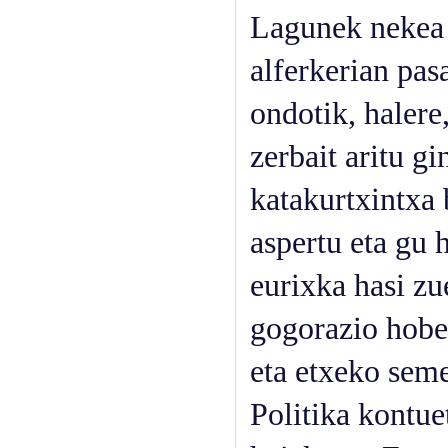
Lagunek nekea 
alferkerian pas
ondotik, halere
zerbait aritu g
katakurtxintxa 
aspertu eta gu 
eurixka hasi zu
gogorazio hobe
eta etxeko seme
Politika kontue