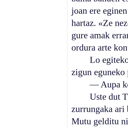
joan ere eginen
hartaz. «Ze nez
gure amak erran
ordura arte kont
Lo egiteko zak
zigun eguneko 
— Aupa konpa
Uste dut Ttur
zurrungaka ari 
Mutu gelditu ni