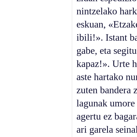
nintzelako hark
eskuan, «Etzake
ibili!». Istant 
gabe, eta segit
kapaz!». Urte h
aste hartako nu
zuten bandera z
lagunak umore 
agertu ez bagar
ari garela seina