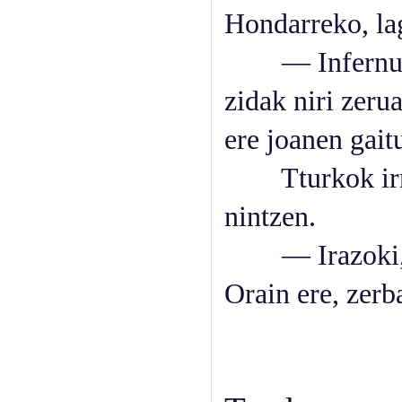
Hondarreko, lag
— Infernuari 
zidak niri zeru
ere joanen gait
Tturkok irri e
nintzen.
— Irazoki, Ira
Orain ere, zerba