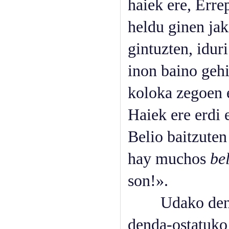
haiek ere, Erre
heldu ginen jak
gintuzten, idur
inon baino gehi
koloka zegoen 
Haiek ere erdi 
Belio baitzuten
hay muchos
be
son!».
Udako denbora
denda-ostatuko 