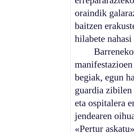
errepararazteko
oraindik galara
baitzen erakust
hilabete nahasi
Barreneko orri
manifestazioen 
begiak, egun ha
guardia zibilen
eta ospitalera 
jendearen oihua
«Pertur askatu»