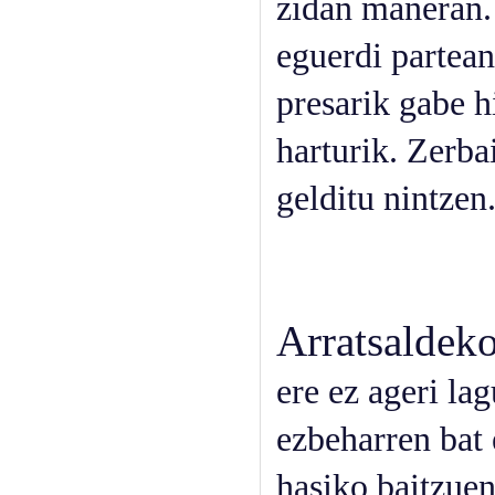
zidan maneran. 
eguerdi partean
presarik gabe h
harturik. Zerba
gelditu nintzen
Arratsaldek
ere ez ageri la
ezbeharren bat 
hasiko baitzuen