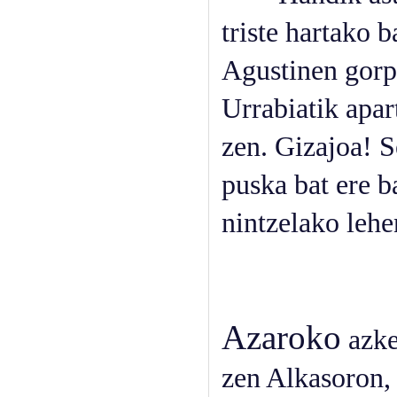
triste hartako b
Agustinen gorpu
Urrabiatik apar
zen. Gizajoa! S
puska bat ere b
nintzelako lehe
Azaroko
azke
zen Alkasoron, 