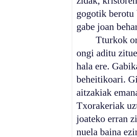
zidak, kristore
gogotik berotu
gabe joan beha
Tturkok orduk
ongi aditu zitu
hala ere. Gabika
beheitikoari. G
aitzakiak emana
Txorakeriak uzt
joateko erran z
nuela baina ezin