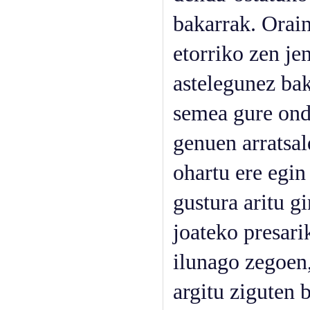
bakarrak. Orain
etorriko zen jen
astelegunez ba
semea gure ond
genuen arratsal
ohartu ere egi
gustura aritu g
joateko presari
ilunago zegoen,
argitu ziguten 