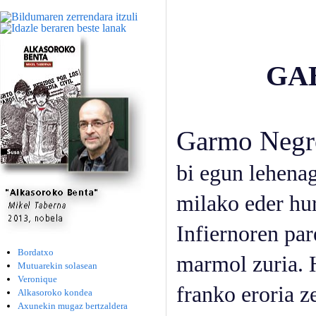
GA
Garmo Negr
bi egun lehenag
milako eder hur
Infiernoren pare
Bordatxo
marmol zuria. H
Mutuarekin solasean
Veronique
franko eroria z
Alkasoroko kondea
Axunekin mugaz bertzaldera