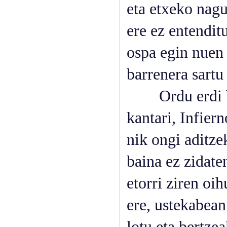
eta etxeko nagu
ere ez entendit
ospa egin nuen
barrenera sartu
Ordu erdi bat 
kantari, Infier
nik ongi aditze
baina ez zidate
etorri ziren oih
ere, ustekabean
lotu eta bertze