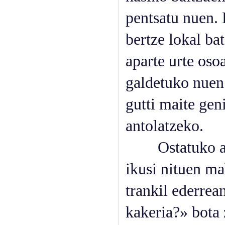
pentsatu nuen.
bertze lokal ba
aparte urte oso
galdetuko nuen 
gutti maite gen
antolatzeko.
Ostatuko atea 
ikusi nituen ma
trankil ederrea
kakeria?» bota 