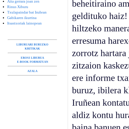
beheitiraino am
Aita gerrara joan zen
Rinus Xiburu
Txulapaindar bat Iruñean
geldituko haiz!
Gabikaren ikurrina
Itsastxoriak lainopean
hiltzeko maner
erresuma harex
LIBURUARI BURUZKO
KRITIKAK
zorrotz hartara
EROSI LIBURUA
E-BOOK FORMATUAN
zitzaion kaskez
AZALA
ere informe txa
buruz, ibilera 
Iruñean kontatu
aldiz kontu hura
baina banuen es