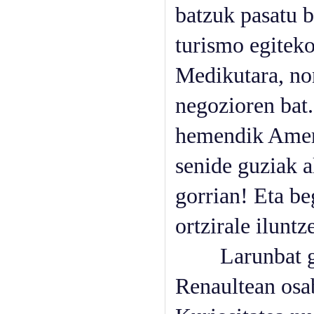
batzuk pasatu b
turismo egiteko
Medikutara, non
negozioren bat.
hemendik Amerik
senide guziak a
gorrian! Eta be
ortzirale iluntz
Larunbat goiz
Renaultean osab