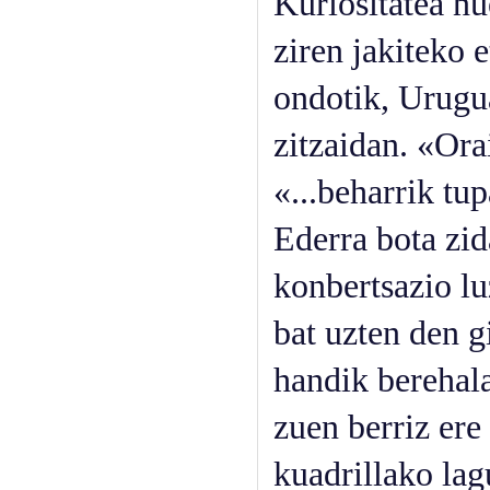
Kuriositatea nu
ziren jakiteko e
ondotik, Urugu
zitzaidan. «Ora
«...beharrik tu
Ederra bota zid
konbertsazio lu
bat uzten den gi
handik berehal
zuen berriz er
kuadrillako lag