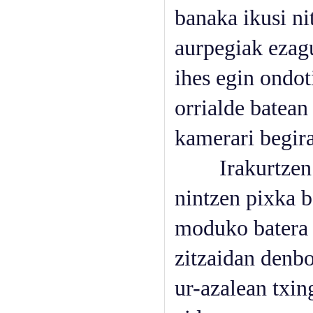
banaka ikusi ni
aurpegiak ezagu
ihes egin ondot
orrialde batean
kamerari begira
Irakurtzen asp
nintzen pixka ba
moduko batera a
zitzaidan denbo
ur-azalean txin