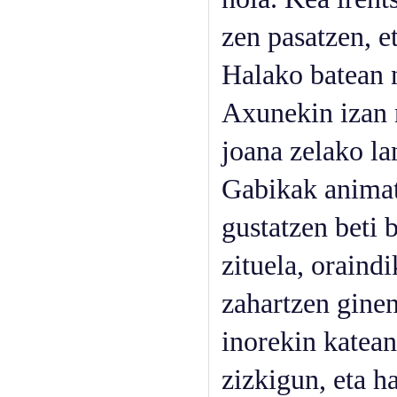
zen pasatzen, et
Halako batean 
Axunekin izan n
joana zelako la
Gabikak animat
gustatzen beti 
zituela, oraind
zahartzen ginen
inorekin katean
zizkigun, eta h