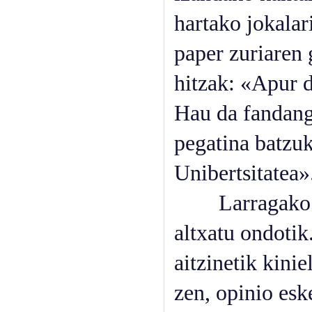
hartako jokalar
paper zuriaren 
hitzak: «Apur 
Hau da fandang
pegatina batzuk
Unibertsitatea»
Larragako lag
altxatu ondoti
aitzinetik kinie
zen, opinio es