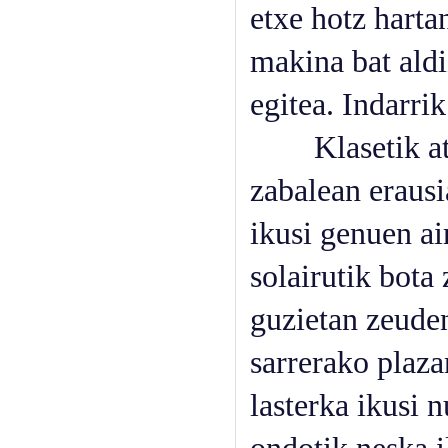
etxe hotz harta
makina bat aldi
egitea. Indarrik
Klasetik ater
zabalean erausi
ikusi genuen a
solairutik bota
guzietan zeude
sarrerako plaza
lasterka ikusi n