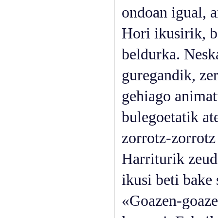
ondoan igual, a
Hori ikusirik, b
beldurka. Neska
guregandik, zer
gehiago animatu
bulegoetatik at
zorrotz-zorrotz
Harriturik zeud
ikusi beti bake
«Goazen-goazen