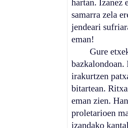
hartan. Izanez 
samarra zela er
jendeari sufria
eman!
Gure etxeko s
bazkalondoan. K
irakurtzen patx
bitartean. Ritx
eman zien. Hant
proletarioen ma
izandako kantal