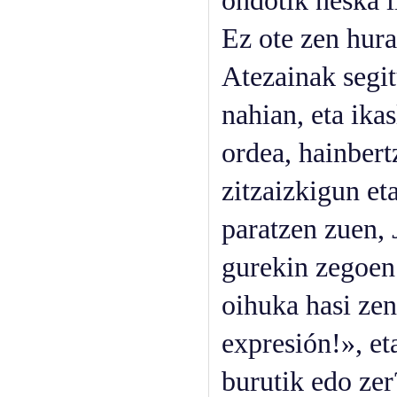
ondotik neska i
Ez ote zen hura
Atezainak segit
nahian, eta ika
ordea, hainbert
zitzaizkigun et
paratzen zuen,
gurekin zegoen 
oihuka hasi zen
expresión!», et
burutik edo zer