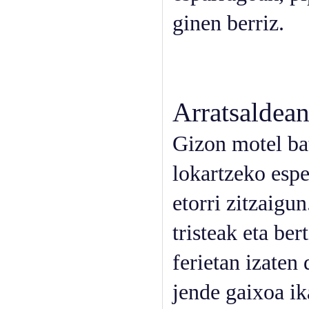
ginen berriz.
Arratsaldea
Gizon motel bat
lokartzeko espe
etorri zitzaigu
tristeak eta be
ferietan izaten
jende gaixoa ik