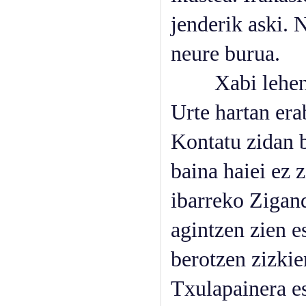
jenderik aski. 
neure burua.
Xabi lehenbiz
Urte hartan era
Kontatu zidan be
baina haiei ez z
ibarreko Zigan
agintzen zien e
berotzen zizkie
Txulapainera es