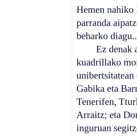
Hemen nahiko l
parranda aipatz
beharko diagu..
Ez denak arra
kuadrillako mor
unibertsitatean
Gabika eta Barr
Tenerifen, Ttur
Arraitz; eta Do
inguruan segit