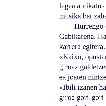
legea aplikatu 
musika bat zab
Hurrengo egun
Gabikarena. Har
karrera egitera
«Kaixo, opustar
giroaz galdetze
ea joaten nintz
«Ibili izanen h
giroa gori-gori