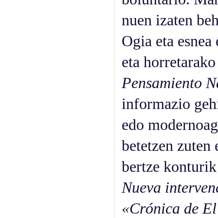
nuen izaten beh
Ogia eta esnea 
eta horretarako
Pensamiento N
informazio geh
edo modernoagoa
betetzen zuten 
bertze konturik
Nueva interven
«Crónica de El