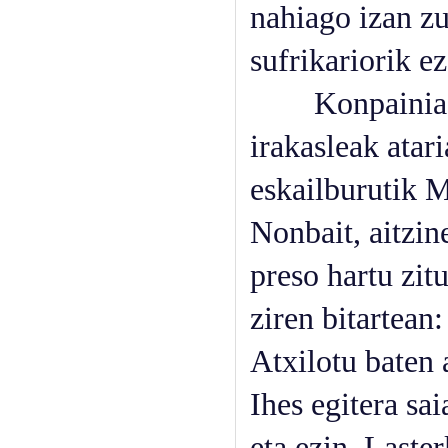
nahiago izan z
sufrikariorik e
Konpainia karr
irakasleak atar
eskailburutik Mi
Nonbait, aitzin
preso hartu zitu
ziren bitartean
Atxilotu baten 
Ihes egitera sai
eta ezin. Laster