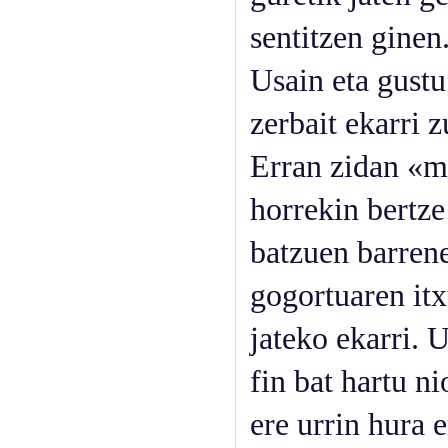
sentitzen ginen
Usain eta gustu
zerbait ekarri z
Erran zidan «me
horrekin bertze
batzuen barrene
gogortuaren itx
jateko ekarri. 
fin bat hartu n
ere urrin hura 