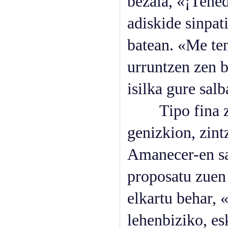
bezala, «¡Tened
adiskide sinpat
batean. «Me te
urruntzen zen b
isilka gure sal
Tipo fina zen
genizkion, zint
Amanecer-en sar
proposatu zuen 
elkartu behar, 
lehenbiziko, es