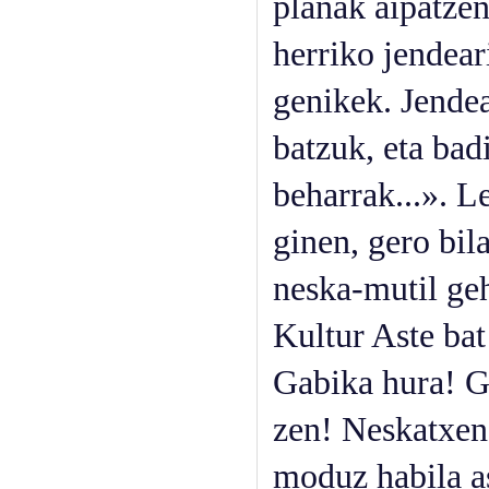
planak aipatzen
herriko jendear
genikek. Jende
batzuk, eta ba
beharrak...». L
ginen, gero bil
neska-mutil geh
Kultur Aste bat
Gabika hura! Gr
zen! Neskatxen
moduz habila as