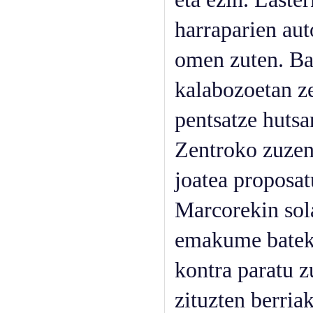
harraparien aut
omen zuten. Bal
kalabozoetan ze
pentsatze hutsa
Zentroko zuzen
joatea proposa
Marcorekin sol
emakume batek t
kontra paratu 
zituzten berria