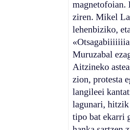
magnetofoian. 
ziren. Mikel L
lehenbiziko, et
«Otsagabiiiiiiia
Muruzabal ezag
Aitzineko aste
zion, protesta 
langileei kanta
lagunari, hitzi
tipo bat ekarri
hanka sartzen z