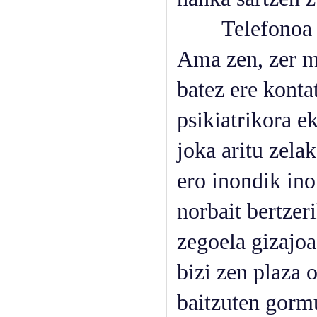
Telefonoa jok
Ama zen, zer m
batez ere konta
psikiatrikora e
joka aritu zela
ero inondik ino
norbait bertzer
zegoela gizajoa
bizi zen plaza 
baitzuten gormu