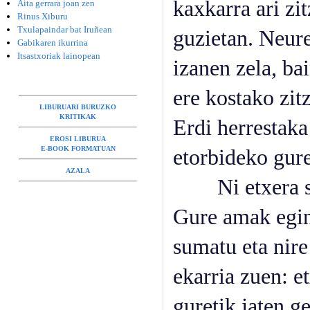
kaxkarra ari zi
Aita gerrara joan zen
Rinus Xiburu
Txulapaindar bat Iruñean
guzietan. Neure
Gabikaren ikurrina
Itsastxoriak lainopean
izanen zela, ba
ere kostako zit
LIBURUARI BURUZKO
KRITIKAK
Erdi herrestak
EROSI LIBURUA
E-BOOK FORMATUAN
etorbideko gure
AZALA
Ni etxera sart
Gure amak egin
sumatu eta nire
ekarria zuen: e
guretik jaten g