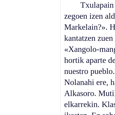
Txulapain iba
zegoen izen al
Markelain?». H
kantatzen zuen 
«Xangolo-mango
hortik aparte de
nuestro pueblo.
Nolanahi ere, h
Alkasoro. Muti
elkarrekin. Kl