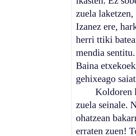
ikasten. Ez sob
zuela laketzen, 
Izanez ere, hark
herri ttiki bate
mendia sentitu.
Baina etxekoek
gehixeago saiat
Koldoren kuart
zuela seinale. 
ohatzean bakarr
erraten zuen! 