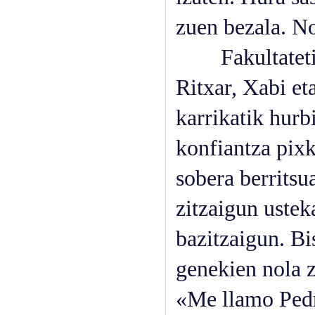
zuen bezala. N
Fakultatetik a
Ritxar, Xabi et
karrikatik hurb
konfiantza pixk
sobera berritsu
zitzaigun ustek
bazitzaigun. Bi
genekien nola z
«Me llamo Pedr