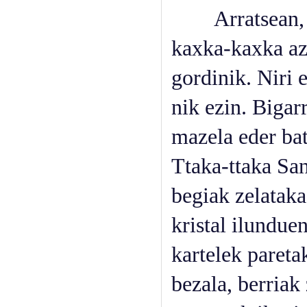
Arratsean, Xab
kaxka-kaxka aza
gordinik. Niri 
nik ezin. Bigar
mazela eder bat 
Ttaka-ttaka San
begiak zelatak
kristal ilundue
kartelek paretak
bezala, berriak