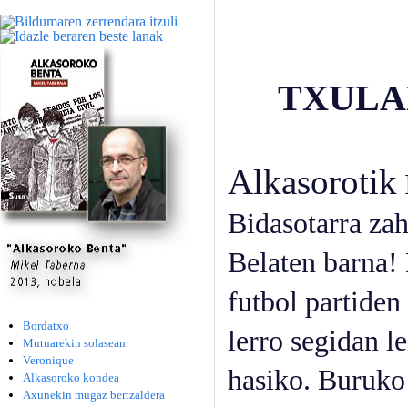
TXULA
Alkasorotik
Bidasotarra zaha
Belaten barna
futbol partiden
Bordatxo
lerro segidan le
Mutuarekin solasean
Veronique
hasiko. Buruko
Alkasoroko kondea
Axunekin mugaz bertzaldera