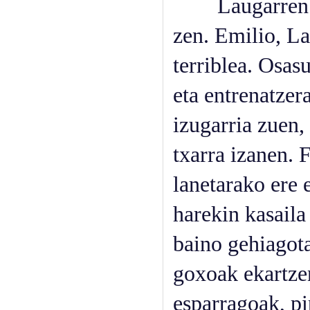
Laugarren biz
zen. Emilio, La
terriblea. Osas
eta entrenatzer
izugarria zuen,
txarra izanen.
lanetarako ere 
harekin kasaila 
baino gehiagota
goxoak ekartzen
esparragoak, pi