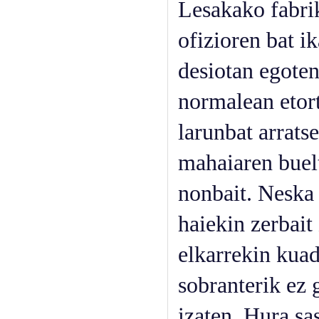
Lesakako fabri
ofizioren bat i
desiotan egoten
normalean etort
larunbat arratse
mahaiaren buelt
nonbait. Neska 
haiekin zerbait
elkarrekin kuad
sobranterik ez 
izaten. Hura sa