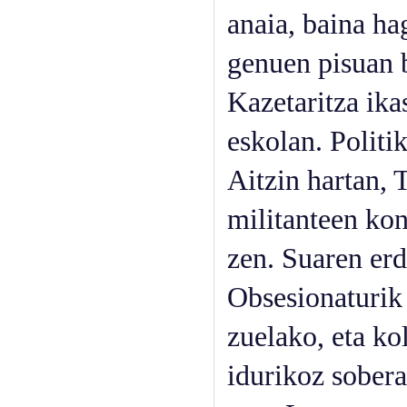
anaia, baina ha
genuen pisuan b
Kazetaritza ika
eskolan. Politi
Aitzin hartan, 
militanteen kon
zen. Suaren erd
Obsesionaturik 
zuelako, eta ko
idurikoz sobera