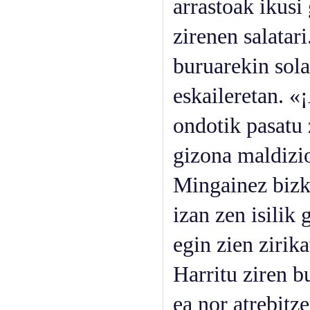
arrastoak ikusi
zirenen salatari
buruarekin sol
eskaileretan. «
ondotik pasatu 
gizona maldizio
Mingainez bizk
izan zen isilik 
egin zien zirika
Harritu ziren bu
ea nor atrebitz