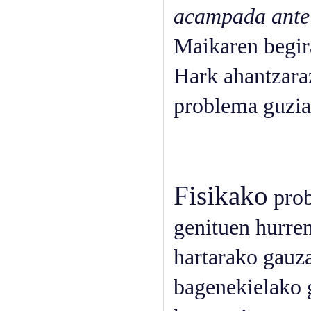
acampada ante 
Maikaren begir
Hark ahantzara
problema guzia
Fisikako
prob
genituen hurren
hartarako gauza
bagenekielako 