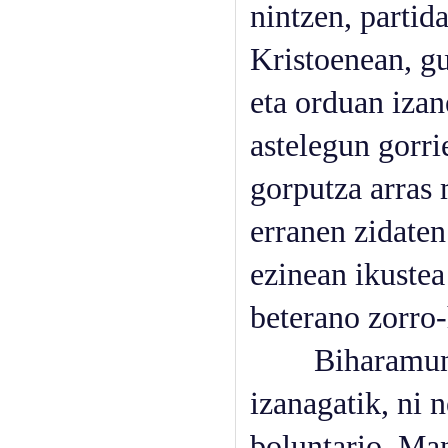
nintzen, partid
Kristoenean, g
eta orduan izan
astelegun gorri
gorputza arras 
erranen zidaten
ezinean ikustea
beterano zorro-
Biharamun go
izanagatik, ni 
boluntario. Man