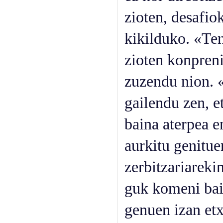
zioten, desafio
kikilduko. «Ten
zioten konpreni
zuzendu nion. 
gailendu zen, e
baina aterpea 
aurkitu genitue
zerbitzariareki
guk komeni bain
genuen izan etx