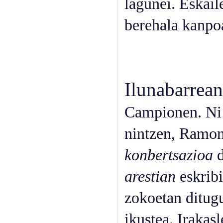
lagunei. Eskaile
berehala kanpoa
Ilunabarrean
Campionen. Ni a
nintzen, Ramon
konbertsazioa
d
arestian
eskribi
zokoetan ditugu
ikustea. Irakasl