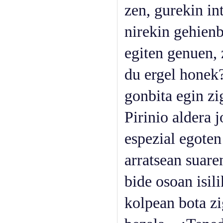
zen, gurekin in
nirekin gehienb
egiten genuen, 
du ergel honek?
gonbita egin zi
Pirinio aldera 
espezial egoten
arratsean suare
bide osoan isili
kolpean bota zi