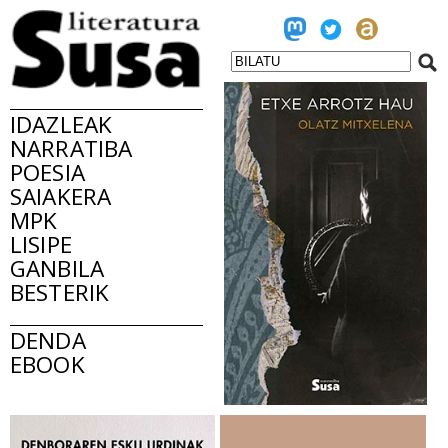
IDAZLEAK
NARRATIBA
POESIA
SAIAKERA
MPK
LISIPE
GANBILA
BESTERIK
DENDA
EBOOK