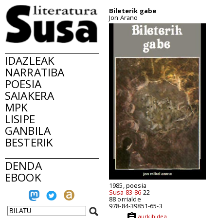
Bileterik gabe
Jon Arano
IDAZLEAK
NARRATIBA
POESIA
SAIAKERA
MPK
LISIPE
GANBILA
BESTERIK
DENDA
EBOOK
1985, poesia
Susa 83-86
22
88 orrialde
978-84-39851-65-3
aurkibidea