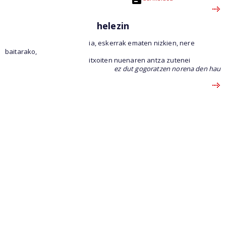
helezin
ia, eskerrak ematen nizkien, nere
baitarako,
itxoiten nuenaren antza zutenei
ez dut gogoratzen norena den hau